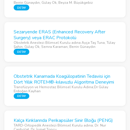
Berrin Günaydın, Gülay Ok, Beyza M. Büyükgebiz
DETAY
Sezaryende ERAS (Enhanced Recovery After
Surgery) veya ERAC Protokolü
Obstetrik Anestezi Bilimsel Kurulu adına Ayça Taş Tuna, Tülay
Şahin, Gülay Ok, Semra Karaman, Berrin Günaydın
DETAY
Obstetrik Kanamada Koagülopatinin Tedavisi için
Dört Yıllık ROTEM®-kılavuzlu Algoritma Deneyimi
Transfüzyon ve Hemostaz Bilimsel Kurulu Adına;Dr Gülay
Erdoğan Kayhan
DETAY
Kalça Kırıklarında Perikapsüler Sinir Bloğu (PENG)
TARD-Ortopedik Anestezi Bilimsel Kurulu adına; Dr. Nur
Canbolat, Dr. İsmet Topçu