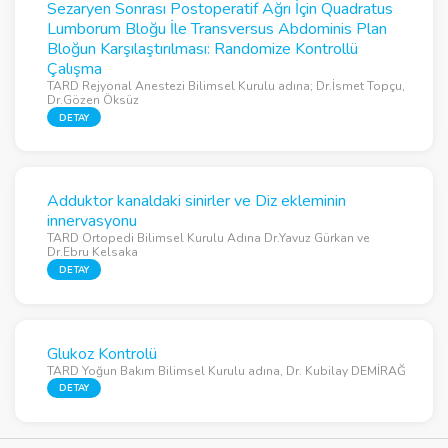
Sezaryen Sonrası Postoperatif Ağrı İçin Quadratus
Lumborum Bloğu İle Transversus Abdominis Plan
Bloğun Karşılaştırılması: Randomize Kontrollü
Çalışma
TARD Rejyonal Anestezi Bilimsel Kurulu adına; Dr.İsmet Topçu,
Dr.Gözen Öksüz
DETAY
Adduktor kanaldaki sinirler ve Diz ekleminin
innervasyonu
TARD Ortopedi Bilimsel Kurulu Adına Dr.Yavuz Gürkan ve
Dr.Ebru Kelsaka
DETAY
Glukoz Kontrolü
TARD Yoğun Bakım Bilimsel Kurulu adına, Dr. Kubilay DEMİRAĞ
DETAY