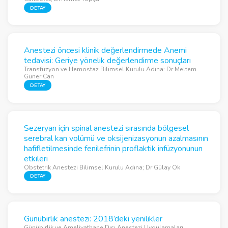
DETAY
Anestezi öncesi klinik değerlendirmede Anemi
tedavisi: Geriye yönelik değerlendirme sonuçları
Transfüzyon ve Hemostaz Bilimsel Kurulu Adına: Dr Meltem
Güner Can
DETAY
Sezeryan için spinal anestezi sırasında bölgesel
serebral kan volümü ve oksijenizasyonun azalmasının
hafifletilmesinde fenilefrinin proflaktik infüzyonunun
etkileri
Obstetrik Anestezi Bilimsel Kurulu Adına; Dr Gülay Ok
DETAY
Günübirlik anestezi: 2018’deki yenilikler
Günübirlik ve Ameliyathane Dışı Anestezi Uygulamaları