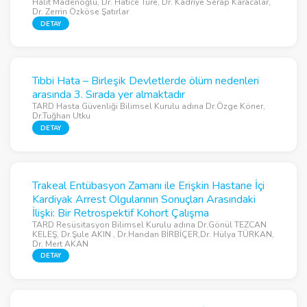
Halit Madenoğlu, Dr. Hatice Türe, Dr. Kadriye Serap Karacalar,
Dr. Zerrin Özköse Şatırlar
DETAY
Tıbbi Hata – Birleşik Devletlerde ölüm nedenleri
arasında 3. Sırada yer almaktadır
TARD Hasta Güvenliği Bilimsel Kurulu adına Dr.Özge Köner,
Dr.Tuğhan Utku
DETAY
Trakeal Entübasyon Zamanı ile Erişkin Hastane İçi
Kardiyak Arrest Olgularının Sonuçları Arasındaki
İlişki: Bir Retrospektif Kohort Çalışma
TARD Resüsitasyon Bilimsel Kurulu adına Dr.Gönül TEZCAN
KELEŞ, Dr.Şule AKIN , Dr.Handan BİRBİÇER,Dr. Hülya TÜRKAN,
Dr. Mert AKAN
DETAY