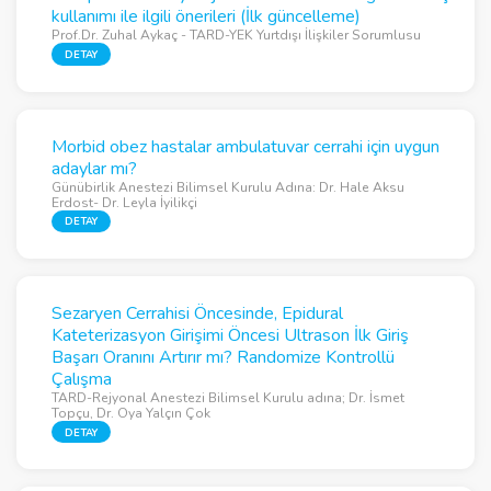
kullanımı ile ilgili önerileri (İlk güncelleme)
Prof.Dr. Zuhal Aykaç - TARD-YEK Yurtdışı İlişkiler Sorumlusu
DETAY
Morbid obez hastalar ambulatuvar cerrahi için uygun
adaylar mı?
Günübirlik Anestezi Bilimsel Kurulu Adına: Dr. Hale Aksu
Erdost- Dr. Leyla İyilikçi
DETAY
Sezaryen Cerrahisi Öncesinde, Epidural
Kateterizasyon Girişimi Öncesi Ultrason İlk Giriş
Başarı Oranını Artırır mı? Randomize Kontrollü
Çalışma
TARD-Rejyonal Anestezi Bilimsel Kurulu adına; Dr. İsmet
Topçu, Dr. Oya Yalçın Çok
DETAY