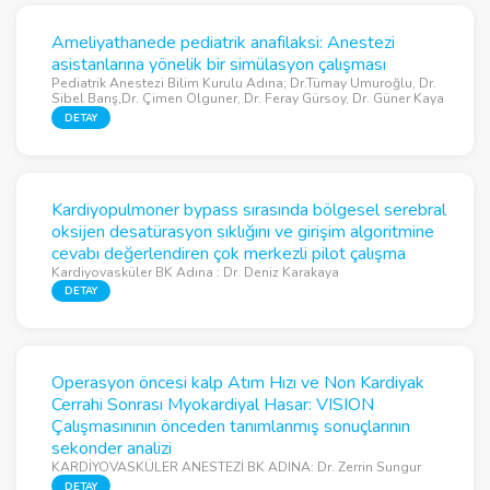
Ameliyathanede pediatrik anafilaksi: Anestezi
asistanlarına yönelik bir simülasyon çalışması
Pediatrik Anestezi Bilim Kurulu Adına; Dr.Tümay Umuroğlu, Dr.
Sibel Barış,Dr. Çimen Olguner, Dr. Feray Gürsoy, Dr. Güner Kaya
DETAY
Kardiyopulmoner bypass sırasında bölgesel serebral
oksijen desatürasyon sıklığını ve girişim algoritmine
cevabı değerlendiren çok merkezli pilot çalışma
Kardiyovasküler BK Adına : Dr. Deniz Karakaya
DETAY
Operasyon öncesi kalp Atım Hızı ve Non Kardiyak
Cerrahi Sonrası Myokardiyal Hasar: VISION
Çalışmasınının önceden tanımlanmış sonuçlarının
sekonder analizi
KARDİYOVASKÜLER ANESTEZİ BK ADINA: Dr. Zerrin Sungur
DETAY