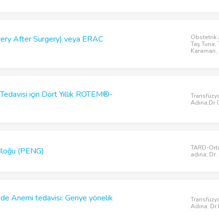
Obstetrik
ry After Surgery) veya ERAC
Taş Tuna, 
Karaman, 
Tedavisi için Dört Yıllık ROTEM®-
Transfüzy
Adına;Dr 
TARD-Orto
r Bloğu (PENG)
adına; Dr.
de Anemi tedavisi: Geriye yönelik
Transfüzy
Adına: Dr