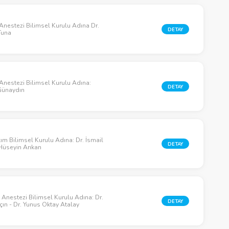
Anestezi Bilimsel Kurulu Adına Dr.
DETAY
Tuna
Anestezi Bilimsel Kurulu Adına:
DETAY
 Günaydın
m Bilimsel Kurulu Adına: Dr. İsmail
DETAY
 Hüseyin Arıkan
 Anestezi Bilimsel Kurulu Adına: Dr.
DETAY
ın - Dr. Yunus Oktay Atalay