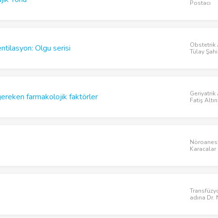
Postacı
Obstetrik 
tilasyon: Olgu serisi
Tülay Şah
Geriyatrik
gereken farmakolojik faktörler
Fatiş Altı
Nöroanest
Karacalar
Transfüzy
adına Dr.