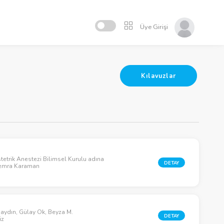
Üye Girişi
Kılavuzlar
etrik Anestezi Bilimsel Kurulu adına
DETAY
Semra Karaman
naydın, Gülay Ok, Beyza M.
DETAY
iz