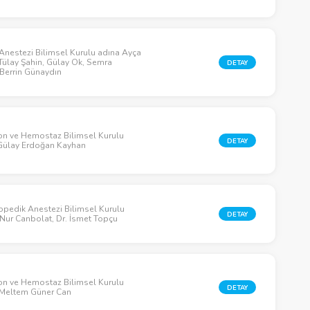
 Anestezi Bilimsel Kurulu adına Ayça
Tülay Şahin, Gülay Ok, Semra
DETAY
Berrin Günaydın
on ve Hemostaz Bilimsel Kurulu
DETAY
Gülay Erdoğan Kayhan
pedik Anestezi Bilimsel Kurulu
DETAY
 Nur Canbolat, Dr. İsmet Topçu
on ve Hemostaz Bilimsel Kurulu
DETAY
 Meltem Güner Can