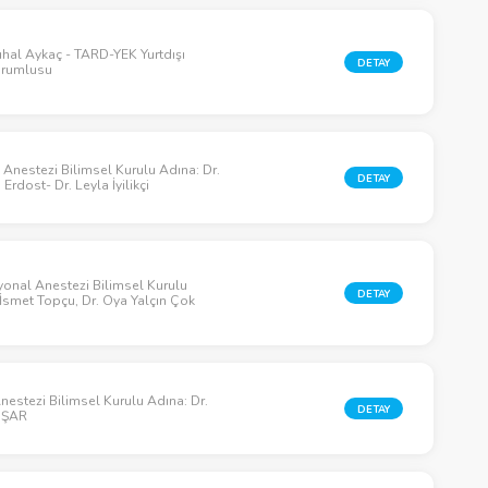
uhal Aykaç - TARD-YEK Yurtdışı
DETAY
Sorumlusu
 Anestezi Bilimsel Kurulu Adına: Dr.
DETAY
Erdost- Dr. Leyla İyilikçi
onal Anestezi Bilimsel Kurulu
DETAY
 İsmet Topçu, Dr. Oya Yalçın Çok
Anestezi Bilimsel Kurulu Adına: Dr.
DETAY
OŞAR