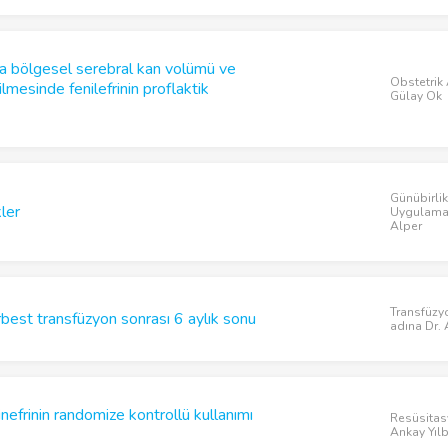
nda bölgesel serebral kan volümü ve
Obstetrik 
lmesinde fenilefrinin proflaktik
Gülay Ok
Günübirli
kler
Uygulamala
Alper
Transfüzy
erbest transfüzyon sonrası 6 aylık sonu
adına Dr.
nefrinin randomize kontrollü kullanımı
Resüsitas
Ankay Yıl