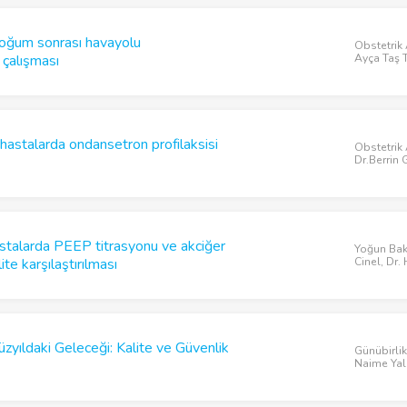
oğum sonrası havayolu
Obstetrik 
 çalışması
Ayça Taş 
 hastalarda ondansetron profilaksisi
Obstetrik 
Dr.Berrin
stalarda PEEP titrasyonu ve akciğer
Yoğun Bakı
te karşılaştırılması
Cinel, Dr.
zyıldaki Geleceği: Kalite ve Güvenlik
Günübirlik
Naime Yalç