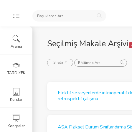
Seçilmiş Makale Arşivi
Arama
iş Makaleler
Sırala
lar
TARD-YEK
okümanlar
Elektif sezaryenlerde intraoperatif 
retrospektif çalışma
eknikleri | EN
Kurslar
Güvenliği
Kongreler
ASA Fiziksel Durum Sınıflandırma Si
fik