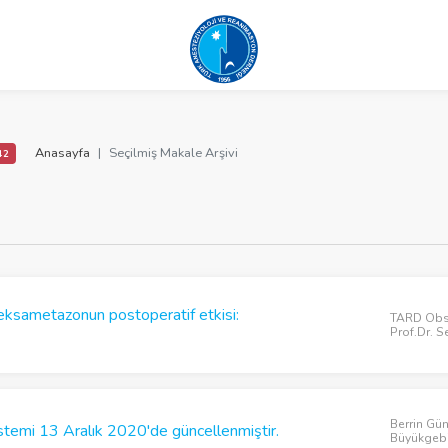
Anasayfa
Seçilmiş Makale Arşivi
42
deksametazonun postoperatif etkisi:
TARD Obst
Prof.Dr. 
Berrin Gü
stemi 13 Aralık 2020'de güncellenmiştir.
Büyükgeb