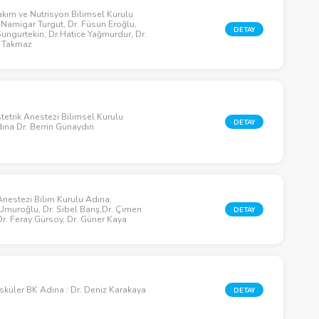
akım ve Nutrisyon Bilimsel Kurulu
.Namigar Turgut, Dr. Füsun Eroğlu,
DETAY
ungurtekin, Dr.Hatice Yağmurdur, Dr.
 Takmaz
etrik Anestezi Bilimsel Kurulu
DETAY
ına Dr. Berrin Günaydın
Anestezi Bilim Kurulu Adına;
Umuroğlu, Dr. Sibel Barış,Dr. Çimen
DETAY
r. Feray Gürsoy, Dr. Güner Kaya
sküler BK Adına : Dr. Deniz Karakaya
DETAY