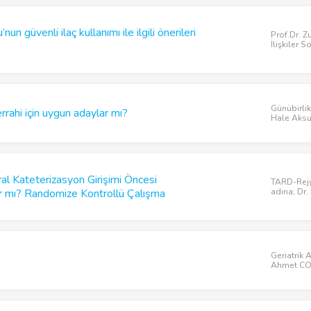
n güvenli ilaç kullanımı ile ilgili önerileri
Prof.Dr. Z
İlişkiler 
Günübirlik
rahi için uygun adaylar mı?
Hale Aksu 
al Kateterizasyon Girişimi Öncesi
TARD-Rejy
ırır mı? Randomize Kontrollü Çalışma
adına; Dr.
Geriatrik 
Ahmet C