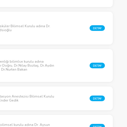
küler Bilimsel Kurulu adına Dr.
DETAY
dsioğlu
nliği bilimlse kurulu adına
 Doğru, Dr.Nilay Boztaş, Dr.Aydın
DETAY
 Dr.Nurten Bakan
tasyon Anestezisi Bilimsel Kurulu
DETAY
 Ender Gedik
 bilimsel kurulu adına Dr. Aysun
DETAY