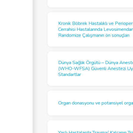
Kronik Böbrek Hastalıklı ve Perioper
Cerrahisi Hastalarında Levosimendan
Randomize Çalışmanın ön sonuçları
Dünya Sağlık Örgütü – Dünya Aneste
(WHO-WFSA) Güvenli Anestezi Uygul
Standartlar
Organ donasyonu ve potansiyel orga
Yaşlı Hastalarda Travma/ Kalçanın Tr