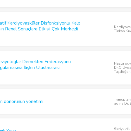
atif Kardiyovasküler Disfonksiyonlu Kalp
Kardiyovas
ın Renal Sonuçlara Etkisi: Çok Merkezli
Türkan Ku
ziyologlar Dernekleri Federasyonu
Hasta güve
amasına İlişkin Uluslararası
Dr.O.Uygar
Taşdöğen,
Transplan
n donörünün yönetimi
adına Dr.
Geriyatrik
ajik Yönü