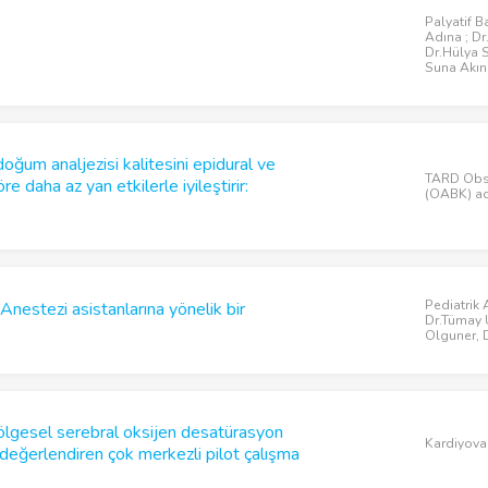
Palyatif B
Adına ; Dr
Dr.Hülya S
Suna Akın
oğum analjezisi kalitesini epidural ve
TARD Obst
e daha az yan etkilerle iyileştirir:
(OABK) ad
Pediatrik 
Anestezi asistanlarına yönelik bir
Dr.Tümay 
Olguner, D
ölgesel serebral oksijen desatürasyon
Kardiyova
ı değerlendiren çok merkezli pilot çalışma