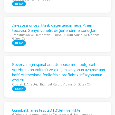
DETAY
Anestezi öncesi klinik değerlendirmede Anemi
tedavisi: Geriye yönelik değerlendirme sonuçları
Transfüzyon ve Hemostaz Bilimsel Kurulu Adına: Dr Meltem
Güner Can
DETAY
Sezeryan için spinal anestezi sırasında bölgesel
serebral kan volümü ve oksijenizasyonun azalmasının
hafifletilmesinde fenilefrinin proflaktik infüzyonunun
etkileri
Obstetrik Anestezi Bilimsel Kurulu Adına; Dr Gülay Ok
DETAY
Günübirlik anestezi: 2018’deki yenilikler
Günübirlik ve Ameliyathane Dışı Anestezi Uygulamaları