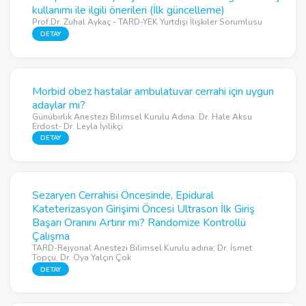
kullanımı ile ilgili önerileri (İlk güncelleme)
Prof.Dr. Zuhal Aykaç - TARD-YEK Yurtdışı İlişkiler Sorumlusu
DETAY
Morbid obez hastalar ambulatuvar cerrahi için uygun
adaylar mı?
Günübirlik Anestezi Bilimsel Kurulu Adına: Dr. Hale Aksu
Erdost- Dr. Leyla İyilikçi
DETAY
Sezaryen Cerrahisi Öncesinde, Epidural
Kateterizasyon Girişimi Öncesi Ultrason İlk Giriş
Başarı Oranını Artırır mı? Randomize Kontrollü
Çalışma
TARD-Rejyonal Anestezi Bilimsel Kurulu adına; Dr. İsmet
Topçu, Dr. Oya Yalçın Çok
DETAY