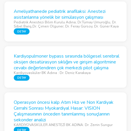
Ameliyathanede pediatrik anafilaksi: Anestezi
asistanlarına yönelik bir simülasyon çalışması
Pediatrik Anestezi Bilim Kurulu Adına; Dr.Tümay Umuroğlu, Dr.
Sibel Barış,Dr. Çimen Olguner, Dr. Feray Gürsoy, Dr. Güner Kaya
DETAY
Kardiyopulmoner bypass sırasında bölgesel serebral
oksijen desatürasyon sıklığını ve girişim algoritmine
cevabı değerlendiren çok merkezli pilot çalışma
Kardiyovasküler BK Adına : Dr. Deniz Karakaya
DETAY
Operasyon öncesi kalp Atım Hızı ve Non Kardiyak
Cerrahi Sonrası Myokardiyal Hasar: VISION
Çalışmasınının önceden tanımlanmış sonuçlarının
sekonder analizi
KARDİYOVASKÜLER ANESTEZİ BK ADINA: Dr. Zerrin Sungur
DETAY