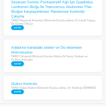
Sezaryen Sonrası Postoperatif Ağrı İçin Quadratus
Lumborum Bloğu İle Transversus Abdominis Plan
Bloğun Karşılaştırılması: Randomize Kontrollü
Çalışma
TARD Rejyonal Anestezi Bilimsel Kurulu adına; Dr.İsmet Topçu,
Dr.Gözen Öksüz
DETAY
Adduktor kanaldaki sinirler ve Diz ekleminin
innervasyonu
TARD Ortopedi Bilimsel Kurulu Adına Dr.Yavuz Gürkan ve
Dr.Ebru Kelsaka
DETAY
Glukoz Kontrolü
TARD Yoğun Bakım Bilimsel Kurulu adına, Dr. Kubilay DEMİRAĞ
DETAY