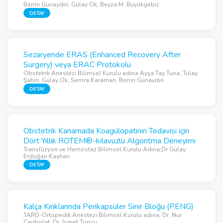
Berrin Günaydın, Gülay Ok, Beyza M. Büyükgebiz
DETAY
Sezaryende ERAS (Enhanced Recovery After
Surgery) veya ERAC Protokolü
Obstetrik Anestezi Bilimsel Kurulu adına Ayça Taş Tuna, Tülay
Şahin, Gülay Ok, Semra Karaman, Berrin Günaydın
DETAY
Obstetrik Kanamada Koagülopatinin Tedavisi için
Dört Yıllık ROTEM®-kılavuzlu Algoritma Deneyimi
Transfüzyon ve Hemostaz Bilimsel Kurulu Adına;Dr Gülay
Erdoğan Kayhan
DETAY
Kalça Kırıklarında Perikapsüler Sinir Bloğu (PENG)
TARD-Ortopedik Anestezi Bilimsel Kurulu adına; Dr. Nur
Canbolat, Dr. İsmet Topçu