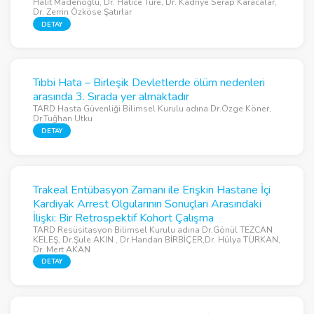
Halit Madenoğlu, Dr. Hatice Türe, Dr. Kadriye Serap Karacalar,
Dr. Zerrin Özköse Şatırlar
DETAY
Tıbbi Hata – Birleşik Devletlerde ölüm nedenleri
arasında 3. Sırada yer almaktadır
TARD Hasta Güvenliği Bilimsel Kurulu adına Dr.Özge Köner,
Dr.Tuğhan Utku
DETAY
Trakeal Entübasyon Zamanı ile Erişkin Hastane İçi
Kardiyak Arrest Olgularının Sonuçları Arasındaki
İlişki: Bir Retrospektif Kohort Çalışma
TARD Resüsitasyon Bilimsel Kurulu adına Dr.Gönül TEZCAN
KELEŞ, Dr.Şule AKIN , Dr.Handan BİRBİÇER,Dr. Hülya TÜRKAN,
Dr. Mert AKAN
DETAY