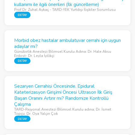
kullanımı ile ilgili önerileri (İlk güncelleme)
Prof.Dr. Zuhal Aykaç - TARD-YEK Yurtdışı İlişkiler Sorumlusu
DETAY
Morbid obez hastalar ambulatuvar cerrahi için uygun
adaylar mı?
Günübirlik Anestezi Bilimsel Kurulu Adına: Dr. Hale Aksu
Erdost- Dr. Leyla İyilikçi
DETAY
Sezaryen Cerrahisi Öncesinde, Epidural
Kateterizasyon Girişimi Öncesi Ultrason İlk Giriş
Başarı Oranını Artırır mı? Randomize Kontrollü
Çalışma
TARD-Rejyonal Anestezi Bilimsel Kurulu adına; Dr. İsmet
Topçu, Dr. Oya Yalçın Çok
DETAY