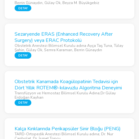
Berrin Günaydın, Gülay Ok, Beyza M. Büyükgebiz
DETAY
Sezaryende ERAS (Enhanced Recovery After
Surgery) veya ERAC Protokolü
Obstetrik Anestezi Bilimsel Kurulu adına Ayça Taş Tuna, Tülay
Şahin, Gülay Ok, Semra Karaman, Berrin Günaydın
DETAY
Obstetrik Kanamada Koagülopatinin Tedavisi için
Dört Yıllık ROTEM®-kılavuzlu Algoritma Deneyimi
Transfüzyon ve Hemostaz Bilimsel Kurulu Adına;Dr Gülay
Erdoğan Kayhan
DETAY
Kalça Kırıklarında Perikapsüler Sinir Bloğu (PENG)
TARD-Ortopedik Anestezi Bilimsel Kurulu adına; Dr. Nur
Canbolat, Dr. İsmet Topçu