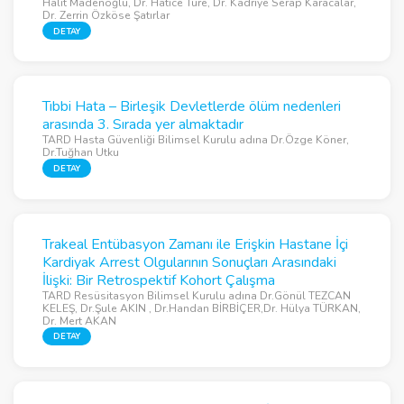
Halit Madenoğlu, Dr. Hatice Türe, Dr. Kadriye Serap Karacalar,
Dr. Zerrin Özköse Şatırlar
DETAY
Tıbbi Hata – Birleşik Devletlerde ölüm nedenleri
arasında 3. Sırada yer almaktadır
TARD Hasta Güvenliği Bilimsel Kurulu adına Dr.Özge Köner,
Dr.Tuğhan Utku
DETAY
Trakeal Entübasyon Zamanı ile Erişkin Hastane İçi
Kardiyak Arrest Olgularının Sonuçları Arasındaki
İlişki: Bir Retrospektif Kohort Çalışma
TARD Resüsitasyon Bilimsel Kurulu adına Dr.Gönül TEZCAN
KELEŞ, Dr.Şule AKIN , Dr.Handan BİRBİÇER,Dr. Hülya TÜRKAN,
Dr. Mert AKAN
DETAY