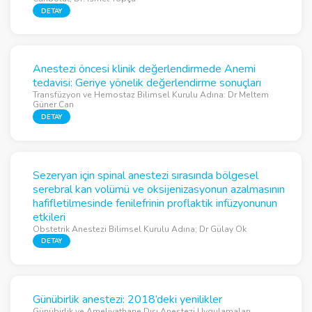
DETAY
Anestezi öncesi klinik değerlendirmede Anemi
tedavisi: Geriye yönelik değerlendirme sonuçları
Transfüzyon ve Hemostaz Bilimsel Kurulu Adına: Dr Meltem
Güner Can
DETAY
Sezeryan için spinal anestezi sırasında bölgesel
serebral kan volümü ve oksijenizasyonun azalmasının
hafifletilmesinde fenilefrinin proflaktik infüzyonunun
etkileri
Obstetrik Anestezi Bilimsel Kurulu Adına; Dr Gülay Ok
DETAY
Günübirlik anestezi: 2018’deki yenilikler
Günübirlik ve Ameliyathane Dışı Anestezi Uygulamaları