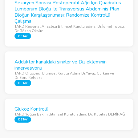
Sezaryen Sonrası Postoperatif Ağrı İçin Quadratus
Lumborum Bloğu İle Transversus Abdominis Plan
Bloğun Karşılaştırılması: Randomize Kontrollü
Çalışma
TARD Rejyonal Anestezi Bilimsel Kurulu adına; Dr.İsmet Topçu,
Dr.Gözen Öksüz
DETAY
Adduktor kanaldaki sinirler ve Diz ekleminin
innervasyonu
TARD Ortopedi Bilimsel Kurulu Adına Dr.Yavuz Gürkan ve
Dr.Ebru Kelsaka
DETAY
Glukoz Kontrolü
TARD Yoğun Bakım Bilimsel Kurulu adına, Dr. Kubilay DEMİRAĞ
DETAY