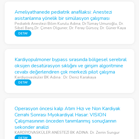
Ameliyathanede pediatrik anafilaksi: Anestezi
asistanlarına yönelik bir simülasyon çalışması
Pediatrik Anestezi Bilim Kurulu Adına; Dr.Tümay Umuroğlu, Dr.
Sibel Barış,Dr. Çimen Olguner, Dr. Feray Gürsoy, Dr. Güner Kaya
DETAY
Kardiyopulmoner bypass sırasında bölgesel serebral
oksijen desatürasyon sıklığını ve girişim algoritmine
cevabı değerlendiren çok merkezli pilot çalışma
Kardiyovasküler BK Adına : Dr. Deniz Karakaya
DETAY
Operasyon öncesi kalp Atım Hızı ve Non Kardiyak
Cerrahi Sonrası Myokardiyal Hasar: VISION
Çalışmasınının önceden tanımlanmış sonuçlarının
sekonder analizi
KARDİYOVASKÜLER ANESTEZİ BK ADINA: Dr. Zerrin Sungur
DETAY