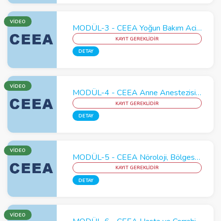
VİDEO
MODÜL-3 - CEEA Yoğun Bakım Acil Kan ve Kan Transfüzyonu Modülü
KAYIT GEREKLİDİR
DETAY
VİDEO
MODÜL-4 - CEEA Anne Anestezisi - Çocuk Anestezisi : İstenmeyen Etkiler
KAYIT GEREKLİDİR
DETAY
VİDEO
MODÜL-5 - CEEA Nöroloji, Bölgesel Anestezi ve Ağrı Yönetimi Modülü
KAYIT GEREKLİDİR
DETAY
VİDEO