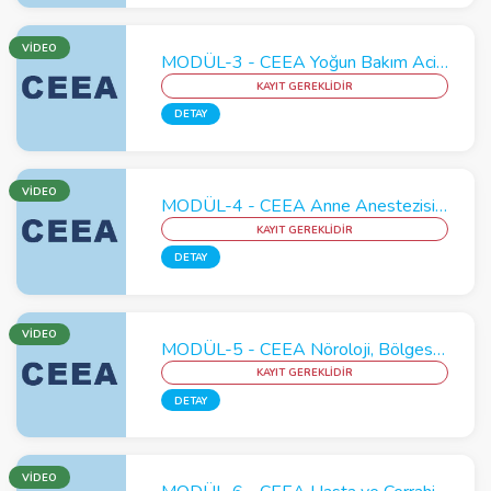
VİDEO
MODÜL-3 - CEEA Yoğun Bakım Acil Kan ve Kan Transfüzyonu Modülü
KAYIT GEREKLİDİR
DETAY
VİDEO
MODÜL-4 - CEEA Anne Anestezisi - Çocuk Anestezisi : İstenmeyen Etkiler
KAYIT GEREKLİDİR
DETAY
VİDEO
MODÜL-5 - CEEA Nöroloji, Bölgesel Anestezi ve Ağrı Yönetimi Modülü
KAYIT GEREKLİDİR
DETAY
VİDEO