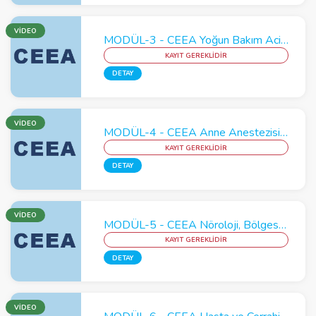
VİDEO
MODÜL-3 - CEEA Yoğun Bakım Acil Kan ve Kan Transfüzyonu Modülü
KAYIT GEREKLİDİR
DETAY
VİDEO
MODÜL-4 - CEEA Anne Anestezisi - Çocuk Anestezisi : İstenmeyen Etkiler
KAYIT GEREKLİDİR
DETAY
VİDEO
MODÜL-5 - CEEA Nöroloji, Bölgesel Anestezi ve Ağrı Yönetimi Modülü
KAYIT GEREKLİDİR
DETAY
VİDEO