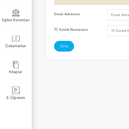
Listele
Email Adresiniz
Eğitim Kurumları
I
TC Kimlik Numaranız
I
Dokümanlar
Giriş
II
IV
Kitaplar
 V
VI
E-Öğrenim
ika Sorgulama