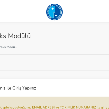
ks Modülü
raks Modülü
iz ile Giriş Yapınız
u sebeple kaydolduğunuz
EMAİL ADRESİ ve TC KİMLİK NUMARANIZ
ile giriş 