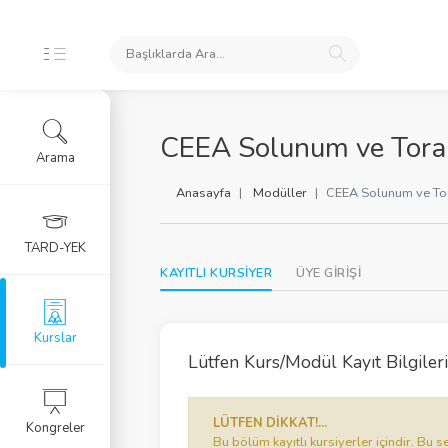
İKLERİ
CEEA Solunum ve Tora
Arama
ursları
Anasayfa
Modüller
CEEA Solunum ve To
 Arşivi
TARD-YEK
KAYITLI KURSİYER
ÜYE GİRİŞİ
rlar
Eğitim Kursu
Kurslar
Lütfen Kurs/Modül Kayıt Bilgilerin
RGU
LÜTFEN DİKKAT!...
Kongreler
LERİ
Bu bölüm kayıtlı kursiyerler içindir. B