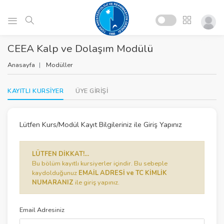
CEEA Kalp ve Dolaşım Modülü
Anasayfa
Modüller
KAYITLI KURSİYER
ÜYE GİRİŞİ
Lütfen Kurs/Modül Kayıt Bilgileriniz ile Giriş Yapınız
LÜTFEN DİKKAT!...
Bu bölüm kayıtlı kursiyerler içindir. Bu sebeple
kaydolduğunuz
EMAİL ADRESİ ve TC KİMLİK
NUMARANIZ
ile giriş yapınız.
Email Adresiniz