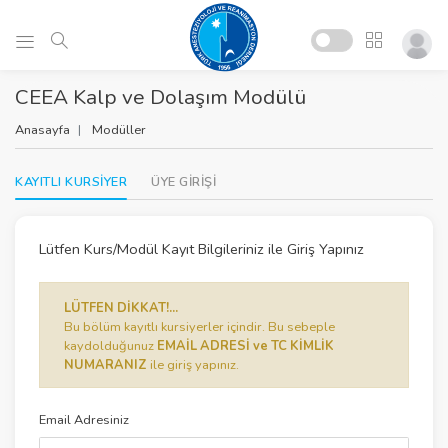
CEEA Kalp ve Dolaşım Modülü
Anasayfa
Modüller
KAYITLI KURSİYER
ÜYE GİRİŞİ
Lütfen Kurs/Modül Kayıt Bilgileriniz ile Giriş Yapınız
LÜTFEN DİKKAT!...
Bu bölüm kayıtlı kursiyerler içindir. Bu sebeple
kaydolduğunuz
EMAİL ADRESİ ve TC KİMLİK
NUMARANIZ
ile giriş yapınız.
Email Adresiniz