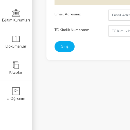
Listele
Email Adresiniz
Eğitim Kurumları
I
TC Kimlik Numaranız
I
Dokümanlar
Giriş
II
IV
Kitaplar
 V
VI
E-Öğrenim
ika Sorgulama