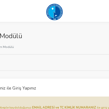
 Modülü
ım Modülü
iz ile Giriş Yapınız
u sebeple kaydolduğunuz
EMAİL ADRESİ ve TC KİMLİK NUMARANIZ
ile giriş 