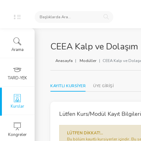
İKLERİ
CEEA Kalp ve Dolaşım
Arama
ursları
Anasayfa
Modüller
CEEA Kalp ve Dolaş
 Arşivi
TARD-YEK
KAYITLI KURSİYER
ÜYE GİRİŞİ
rlar
Eğitim Kursu
Kurslar
Lütfen Kurs/Modül Kayıt Bilgilerin
RGU
LÜTFEN DİKKAT!...
Kongreler
LERİ
Bu bölüm kayıtlı kursiyerler içindir. B