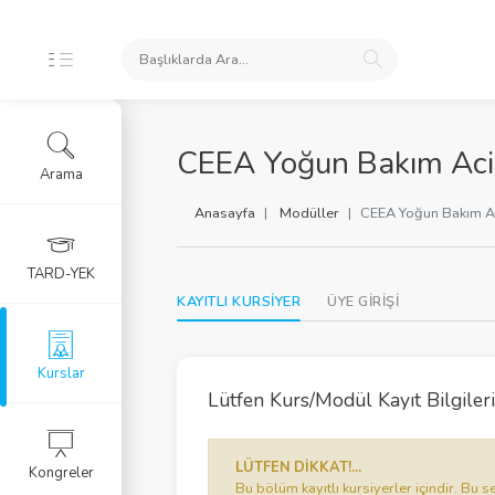
İKLERİ
CEEA Yoğun Bakım Aci
Arama
ursları
Anasayfa
Modüller
CEEA Yoğun Bakım Ac
 Arşivi
TARD-YEK
KAYITLI KURSİYER
ÜYE GİRİŞİ
rlar
Eğitim Kursu
Kurslar
Lütfen Kurs/Modül Kayıt Bilgilerin
RGU
LÜTFEN DİKKAT!...
Kongreler
LERİ
Bu bölüm kayıtlı kursiyerler içindir. B