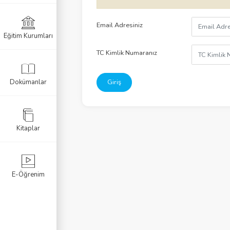
Listele
Email Adresiniz
Eğitim Kurumları
I
TC Kimlik Numaranız
I
Dokümanlar
Giriş
II
IV
Kitaplar
 V
VI
E-Öğrenim
ika Sorgulama