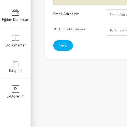
Listele
Email Adresiniz
Eğitim Kurumları
I
TC Kimlik Numaranız
I
Dokümanlar
Giriş
II
IV
Kitaplar
 V
VI
E-Öğrenim
ika Sorgulama