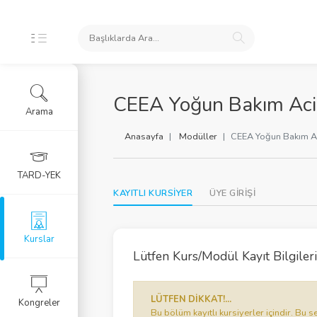
İKLERİ
CEEA Yoğun Bakım Aci
Arama
ursları
Anasayfa
Modüller
CEEA Yoğun Bakım Ac
 Arşivi
TARD-YEK
KAYITLI KURSİYER
ÜYE GİRİŞİ
rlar
Eğitim Kursu
Kurslar
Lütfen Kurs/Modül Kayıt Bilgilerin
RGU
LÜTFEN DİKKAT!...
Kongreler
LERİ
Bu bölüm kayıtlı kursiyerler içindir. B