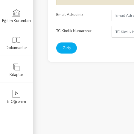
Listele
Email Adresiniz
Eğitim Kurumları
I
TC Kimlik Numaranız
I
Dokümanlar
Giriş
II
IV
Kitaplar
 V
VI
E-Öğrenim
ika Sorgulama