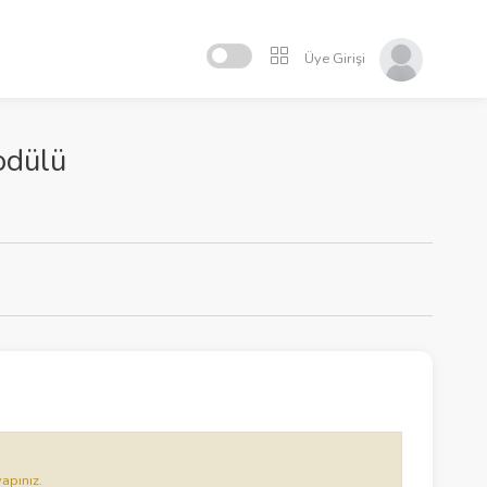
Üye Girişi
odülü
yapınız.