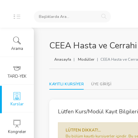
İKLERİ
CEEA Hasta ve Cerrahi 
Arama
ursları
Anasayfa
Modüller
CEEA Hasta ve Cerra
 Arşivi
TARD-YEK
KAYITLI KURSİYER
ÜYE GİRİŞİ
rlar
Eğitim Kursu
Kurslar
Lütfen Kurs/Modül Kayıt Bilgilerin
RGU
LÜTFEN DİKKAT!...
Kongreler
LERİ
Bu bölüm kayıtlı kursiyerler içindir. B