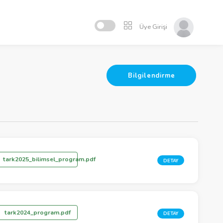
Üye Girişi
Bilgilendirme
tark2025_bilimsel_program.pdf
DETAY
tark2024_program.pdf
DETAY