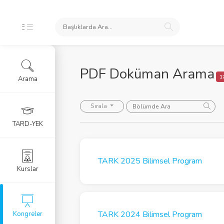
NUMLARI
PDF Doküman Arama
1
Arama
ongre Sunumları
Sırala
urs Sunumları
TARD-YEK
zde Sunumları
TARK 2025 Bilimsel Program
LERİ
Kurslar
ldiri Özetleri
TARK 2024 Bilimsel Program
Kongreler
i Arama Formu