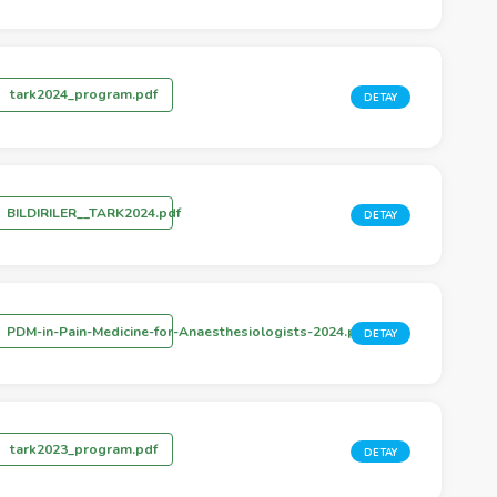
tark2024_program.pdf
DETAY
BILDIRILER__TARK2024.pdf
DETAY
PDM-in-Pain-Medicine-for-Anaesthesiologists-2024.pdf
DETAY
tark2023_program.pdf
DETAY