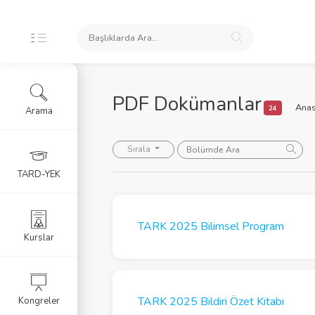
PDF Dokümanlar
Anas
24
Arama
iş Makaleler
Sırala
lar
TARD-YEK
okümanlar
TARK 2025 Bilimsel Program
eknikleri | EN
Kurslar
Güvenliği
TARK 2025 Bildiri Özet Kitabı
Kongreler
fik