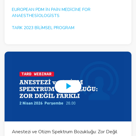
EUROPEAN PDM IN PAIN MEDICINE FOR
ANAESTHESIOLOGISTS
TARK 2023 BILIMSEL PROGRAM
P
l
a
y
Anestezi ve Otizm Spektrum Bozukluğu: Zor Değil
V