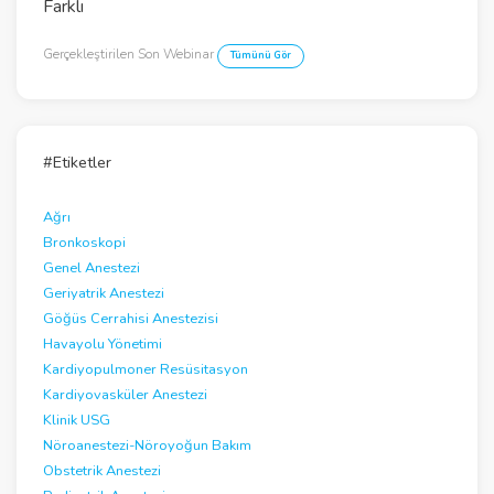
Farklı
i
Gerçekleştirilen Son Webinar
Tümünü Gör
d
e
o
#Etiketler
Ağrı
Bronkoskopi
Genel Anestezi
Geriyatrik Anestezi
Göğüs Cerrahisi Anestezisi
Havayolu Yönetimi
Kardiyopulmoner Resüsitasyon
Kardiyovasküler Anestezi
Klinik USG
Nöroanestezi-Nöroyoğun Bakım
Obstetrik Anestezi