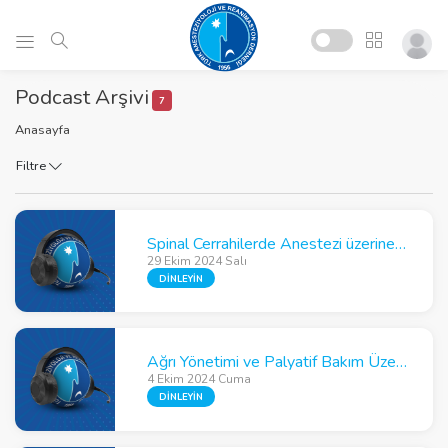
Podcast Arşivi
7
Anasayfa
Filtre
Spinal Cerrahilerde Anestezi üzerine Gözde İnan ile Söyleşi
29 Ekim 2024 Salı
DİNLEYİN
Ağrı Yönetimi ve Palyatif Bakım Üzerine Nurten İnan ile Söyleşi
4 Ekim 2024 Cuma
DİNLEYİN