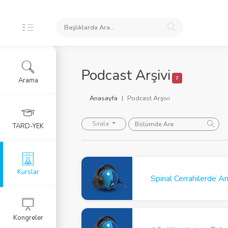
İKLERİ
Podcast Arşivi
7
Arama
ursları
Anasayfa
Podcast Arşivi
 Arşivi
Sırala
TARD-YEK
rlar
Eğitim Kursu
Kurslar
Spinal Cerrahilerde An
RGU
Kongreler
LERİ