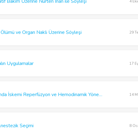
tif Bakım Üzerine Nurten İnan ile Söyleşi
4 Ek
 Ölümü ve Organ Nakli Üzerine Söyleşi
29 T
alın Uygulamalar
17 E
Renal Transplantasyonda İskemi Reperfüzyon ve Hemodinamik Yönetim
14 M
nestezik Seçimi
8 Oc