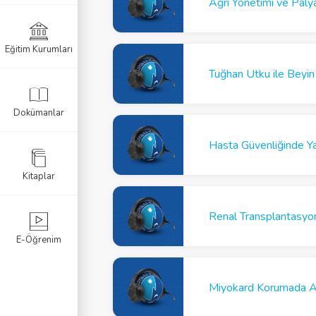
Ağrı Yönetimi ve Palya
Eğitim Kurumları
k Sınavı
Tuğhan Utku ile Beyin
Sınavı
Dokümanlar
navı
Hasta Güvenliğinde Y
Kitaplar
E-Öğrenim
Miyokard Korumada A