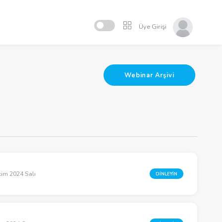
Üye Girişi
Webinar Arşivi
kim 2024 Salı
DİNLEYİN