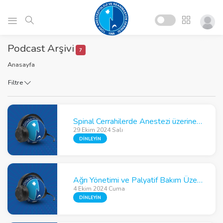
Podcast Arşivi
7
Anasayfa
Filtre
Spinal Cerrahilerde Anestezi üzerine Gözde İnan ile Söyleşi
29 Ekim 2024 Salı
DİNLEYİN
Ağrı Yönetimi ve Palyatif Bakım Üzerine Nurten İnan ile Söyleşi
4 Ekim 2024 Cuma
DİNLEYİN