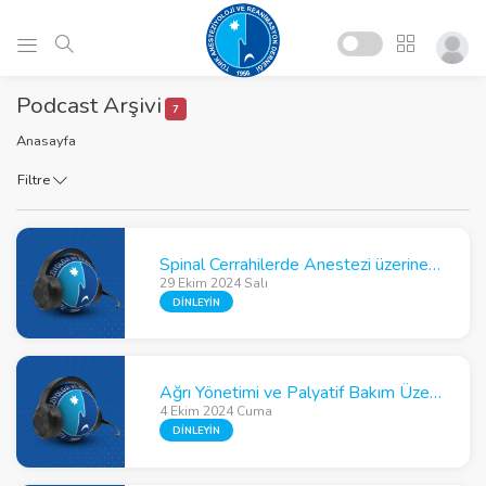
Podcast Arşivi
7
Anasayfa
Filtre
Spinal Cerrahilerde Anestezi üzerine Gözde İnan ile Söyleşi
29 Ekim 2024 Salı
DİNLEYİN
Ağrı Yönetimi ve Palyatif Bakım Üzerine Nurten İnan ile Söyleşi
4 Ekim 2024 Cuma
DİNLEYİN