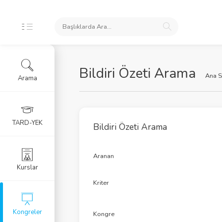
NUMLARI
Bildiri Özeti Arama
Ana S
Arama
ongre Sunumları
urs Sunumları
TARD-YEK
Bildiri Özeti Arama
zde Sunumları
Aranan
LERİ
Kurslar
Kriter
ldiri Özetleri
Kongreler
i Arama Formu
Kongre