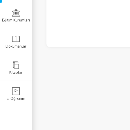
Eğitim Kurumları
el Programlar
Sertifikası
Dokümanlar
azısı
Kitaplar
E-Öğrenim