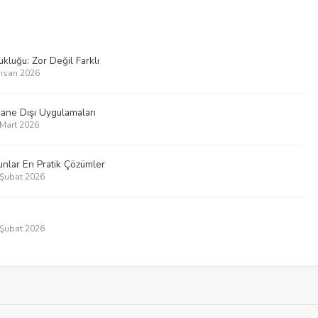
luğu: Zor Değil Farklı
Nisan 2026
hane Dışı Uygulamaları
 Mart 2026
nlar En Pratik Çözümler
5 Şubat 2026
8 Şubat 2026
ri – Neler değişti?
1 Ocak 2026