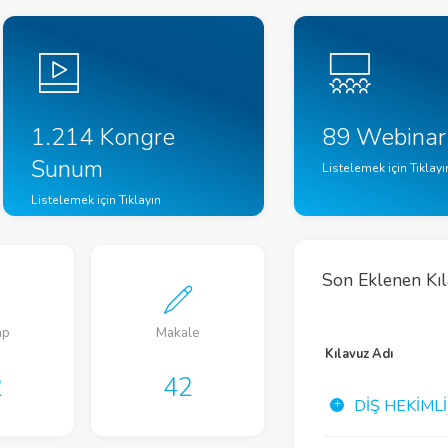
1.214 Kongre
89 Webinar
Sunum
Listelemek için Tıklayı
Listelemek için Tıklayın
Son Eklenen Kı
ap
Makale
Kılavuz
Kılavuz Adı
2
42
44
DIŞ HEKIML