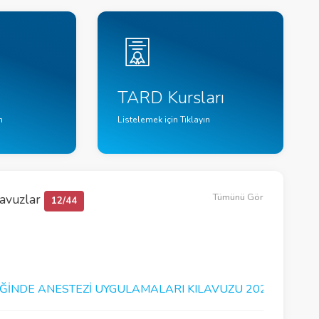
TARD Kursları
n
Listelemek için Tıklayın
lavuzlar
Tümünü Gör
12/44
IĞINDE ANESTEZI UYGULAMALARI KILAVUZU 2026