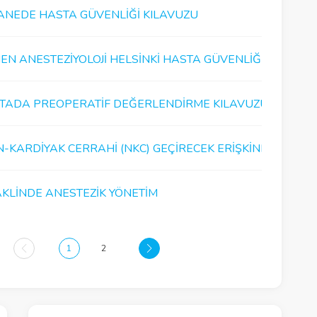
ANEDE HASTA GÜVENLIĞI KILAVUZU
N ANESTEZIYOLOJI HELSINKI HASTA GÜVENLIĞI 2020 YIL..
TADA PREOPERATIF DEĞERLENDIRME KILAVUZU
N-KARDIYAK CERRAHI (NKC) GEÇIRECEK ERIŞKINLERIN PR..
KLINDE ANESTEZIK YÖNETIM
1
2