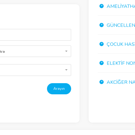
AMELIYATH
GÜNCELLENE
ÇOCUK HAS
Ara
ELEKTIF NO
AKCIĞER NA
Arayın