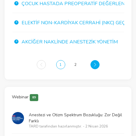
ÇOCUK HASTADA PREOPERATIF DEĞERLENDIRM
ELEKTIF NON-KARDIYAK CERRAHI (NKC) GEÇIRECE
AKCIĞER NAKLINDE ANESTEZIK YÖNETIM
1
2
Webinar
89
Anestezi ve Otizm Spektrum Bozukluğu: Zor Değil
Farklı
TARD tarafından hazırlanmıştır. - 2 Nisan 2026