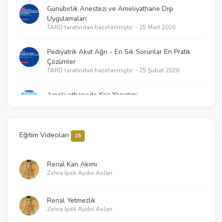
Günübirlik Anestezi ve Ameliyathane Dışı
Uygulamaları
TARD tarafından hazırlanmıştır. - 25 Mart 2026
Pediyatrik Akut Ağrı - En Sık Sorunlar En Pratik
Çözümler
TARD tarafından hazırlanmıştır. - 25 Şubat 2026
Ameliyathanede Kriz Yönetimi
TARD tarafından hazırlanmıştır. - 18 Şubat 2026
2025 KPR Kılavuzlarının getirdikleri – Neler
Eğitim Videoları
15
değişti?
TARD tarafından hazırlanmıştır. - 21 Ocak 2026
Renal Kan Akımı
Zehra İpek Aydın Aslan
Klinik Araştırmalarda Temel İstatistik ve Çalışma
Tasarımı İlkeleri
TARD tarafından hazırlanmıştır. - 30 Aralık 2025
Renal Yetmezlik
Zehra İpek Aydın Aslan
Sessiz Katiller - Pestisit ve Fumigant