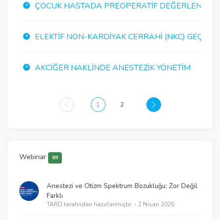
ÇOCUK HASTADA PREOPERATIF DEĞERLENDIRM
ELEKTIF NON-KARDIYAK CERRAHI (NKC) GEÇIRECE
AKCIĞER NAKLINDE ANESTEZIK YÖNETIM
1
2
Webinar
89
Anestezi ve Otizm Spektrum Bozukluğu: Zor Değil
Farklı
TARD tarafından hazırlanmıştır. - 2 Nisan 2026