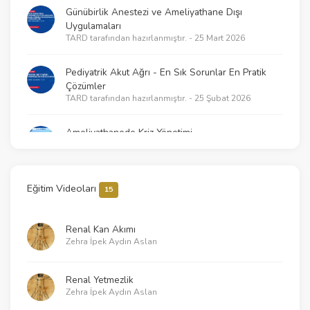
Günübirlik Anestezi ve Ameliyathane Dışı
Uygulamaları
TARD tarafından hazırlanmıştır. - 25 Mart 2026
Pediyatrik Akut Ağrı - En Sık Sorunlar En Pratik
Çözümler
TARD tarafından hazırlanmıştır. - 25 Şubat 2026
Ameliyathanede Kriz Yönetimi
TARD tarafından hazırlanmıştır. - 18 Şubat 2026
2025 KPR Kılavuzlarının getirdikleri – Neler
Eğitim Videoları
15
değişti?
TARD tarafından hazırlanmıştır. - 21 Ocak 2026
Renal Kan Akımı
Zehra İpek Aydın Aslan
Klinik Araştırmalarda Temel İstatistik ve Çalışma
Tasarımı İlkeleri
TARD tarafından hazırlanmıştır. - 30 Aralık 2025
Renal Yetmezlik
Zehra İpek Aydın Aslan
Sessiz Katiller - Pestisit ve Fumigant