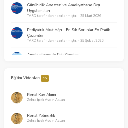
Günübirlik Anestezi ve Ameliyathane Dışı
Uygulamaları
TARD tarafından hazırlanmıştır. - 25 Mart 2026
Pediyatrik Akut Ağrı - En Sık Sorunlar En Pratik
Çözümler
TARD tarafından hazırlanmıştır. - 25 Şubat 2026
Ameliyathanede Kriz Yönetimi
TARD tarafından hazırlanmıştır. - 18 Şubat 2026
2025 KPR Kılavuzlarının getirdikleri – Neler
Eğitim Videoları
15
değişti?
TARD tarafından hazırlanmıştır. - 21 Ocak 2026
Renal Kan Akımı
Zehra İpek Aydın Aslan
Klinik Araştırmalarda Temel İstatistik ve Çalışma
Tasarımı İlkeleri
TARD tarafından hazırlanmıştır. - 30 Aralık 2025
Renal Yetmezlik
Zehra İpek Aydın Aslan
Sessiz Katiller - Pestisit ve Fumigant