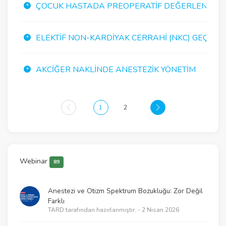
ÇOCUK HASTADA PREOPERATIF DEĞERLENDIRM
ELEKTIF NON-KARDIYAK CERRAHI (NKC) GEÇIRECE
AKCIĞER NAKLINDE ANESTEZIK YÖNETIM
1
2
Webinar
89
Anestezi ve Otizm Spektrum Bozukluğu: Zor Değil
Farklı
TARD tarafından hazırlanmıştır. - 2 Nisan 2026