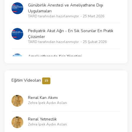
Günübirlik Anestezi ve Ameliyathane Dışı
Uygulamaları
TARD tarafından hazırlanmıştır. - 25 Mart 2026
Pediyatrik Akut Ağrı - En Sık Sorunlar En Pratik
Çözümler
TARD tarafından hazırlanmıştır. - 25 Şubat 2026
Ameliyathanede Kriz Yönetimi
TARD tarafından hazırlanmıştır. - 18 Şubat 2026
2025 KPR Kılavuzlarının getirdikleri – Neler
Eğitim Videoları
15
değişti?
TARD tarafından hazırlanmıştır. - 21 Ocak 2026
Renal Kan Akımı
Zehra İpek Aydın Aslan
Klinik Araştırmalarda Temel İstatistik ve Çalışma
Tasarımı İlkeleri
TARD tarafından hazırlanmıştır. - 30 Aralık 2025
Renal Yetmezlik
Zehra İpek Aydın Aslan
Sessiz Katiller - Pestisit ve Fumigant