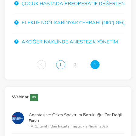
ÇOCUK HASTADA PREOPERATIF DEĞERLENDIRM
ELEKTIF NON-KARDIYAK CERRAHI (NKC) GEÇIRECE
AKCIĞER NAKLINDE ANESTEZIK YÖNETIM
1
2
Webinar
89
Anestezi ve Otizm Spektrum Bozukluğu: Zor Değil
Farklı
TARD tarafından hazırlanmıştır. - 2 Nisan 2026