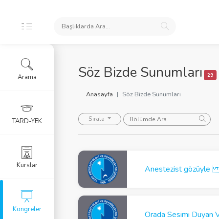
NUMLARI
Söz Bizde Sunumları
29
Arama
ongre Sunumları
Anasayfa
Söz Bizde Sunumları
urs Sunumları
Sırala
TARD-YEK
zde Sunumları
LERİ
Kurslar
Anestezist gözüyle k
ldiri Özetleri
Kongreler
i Arama Formu