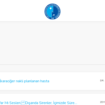
araciğer nakli planlanan hasta
DR.
Orada Sesimi Duyan Var Mı Sesleri, Dışarıda Sirenler, İçimizde Sürekli Depremler Olmaktaydı:Covid-19 Pandemisi Sırasında Gerçekleşen 2020 Ege Denizi Depreminde Üniversitemize Başvuran Depremzedelerde Klinik Deneyimlerimiz
ZEY