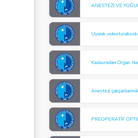
ANESTEZİ VE YOĞU
Uyanık videotorakosko
Anestezi çalışanlarınd
PREOPERATİF OPTİ