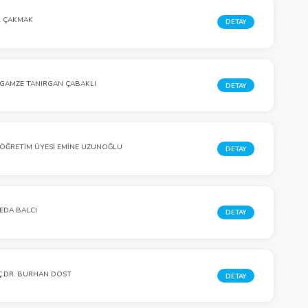
L ÇAKMAK
DETAY
 GAMZE TANIRGAN ÇABAKLI
DETAY
 ÖĞRETIM ÜYESI EMINE UZUNOĞLU
DETAY
 EDA BALCI
DETAY
.DR. BURHAN DOST
DETAY