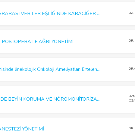
ULUSAL VE ULUSLARARASI VERİLER EŞLİĞİNDE KARACİĞER NAKLİNİN PERİOPERATİF MONİTÖRİZASYONU ve HEMODİNAMİK YÖNETİMİ
UZ.
 POSTOPERATİF AĞRI YÖNETİMİ
DR.
SARS-CoV-2 Pandemisinde Jinekolojik Onkoloji Ameliyatları Ertelenmeli mi?
DR.
UZM
KARDİYAK CERRAHİDE BEYİN KORUMA VE NÖROMONİTORİZASYON
ÖZ
ANESTEZİ YÖNETİMİ
DR.