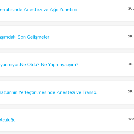
rrahisinde Anestezi ve Ağrı Yönetimi
GÜ
aşımdaki Son Gelişmeler
DR.
yanmıyor:Ne Oldu? Ne Yapmayalıyım?
DR.
Ventriküler Destek Cihazlarının Yerleştirilmesinde Anestezi ve TransözEfageal ekokardiyografinin’nin Kritik Rolü
DR.
lculuğu
DOÇ