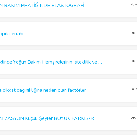
N BAKIM PRATİĞİNDE ELASTOGRAFİ
M. 
pik cerrahi
DR 
Kadavradan Organ Naklinde Yoğun Bakım Hemşirelerinin İsteklilik ve Algı Tutumlarını İyileştirmede Farklı Bir Eğitim Modeli: Aktif Hasta Katılımı
DR.
a dikkat dağınıklığına neden olan faktörler
DOÇ
MİZASYON Küçük Şeyler BÜYÜK FARKLAR
DR.