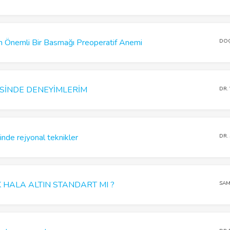
in Önemli Bir Basmağı Preoperatif Anemi
DOÇ
SİNDE DENEYİMLERİM
DR.
inde rejyonal teknikler
DR.
 HALA ALTIN STANDART MI ?
SAM