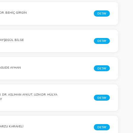
 DR. BEHİÇ GİRGİN
DETAY
 AYŞEGÜL BİLGE
DETAY
ASUDE AYHAN
DETAY
. DR. ASLIHAN AYKUT, UZM.DR. HÜLYA
DETAY
AY
 ARZU KARAVELİ
DETAY