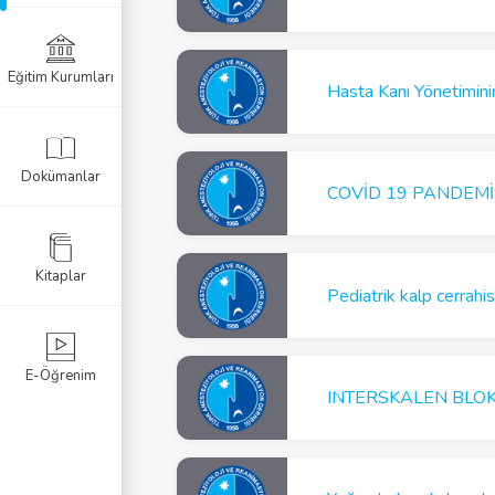
Eğitim Kurumları
el Programlar
Hasta Kanı Yönetimin
Sertifikası
Dokümanlar
COVİD 19 PANDEMİ
azısı
Kitaplar
Pediatrik kalp cerrahis
E-Öğrenim
INTERSKALEN BLOK