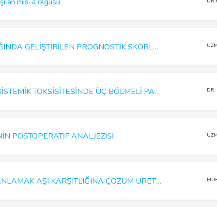
şılan mıs-a olgusu
DR 
COVID-19 HASTALIĞINDA GELİŞTİRİLEN PROGNOSTİK SKORLAMA MODELLERİNDEN CALL, CANPT VE COVID-GRAM SKORLARI
UZM
LOKAL ANESTEZİK SİSTEMİK TOKSİSİTESİNDE ÜÇ BÖLMELİ PARENTERAL BESLENME SOLÜSYONU KULLANIMI
DR.
İN POSTOPERATİF ANALJEZİSİ
UZM
AŞI KARŞITLARINI ANLAMAK AŞI KARŞITLIĞINA ÇÖZÜM ÜRETMEK
MU