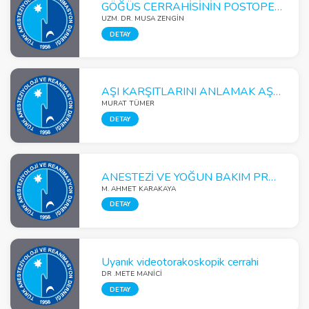
GÖĞÜS CERRAHİSİNİN POSTOPERATİF ANALJEZİSİ
UZM. DR. MUSA ZENGİN
DETAY
AŞI KARŞITLARINI ANLAMAK AŞI KARŞITLIĞINA ÇÖZÜM ÜRETMEK
MURAT TÜMER
DETAY
ANESTEZİ VE YOĞUN BAKIM PRATİĞİNDE ELASTOGRAFİ
M. AHMET KARAKAYA
DETAY
Uyanık videotorakoskopik cerrahi
DR .METE MANİCİ
DETAY