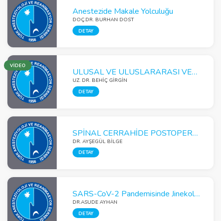
Anestezide Makale Yolculuğu
DOÇ.DR. BURHAN DOST
DETAY
VİDEO
ULUSAL VE ULUSLARARASI VERİLER EŞLİĞİNDE KARACİĞER NAKLİNİN PERİOPERATİF MONİTÖRİZASYONU ve HEMODİNAMİK YÖNETİMİ
UZ. DR. BEHİÇ GİRGİN
DETAY
SPİNAL CERRAHİDE POSTOPERATİF AĞRI YÖNETİMİ
DR. AYŞEGÜL BİLGE
DETAY
SARS-CoV-2 Pandemisinde Jinekolojik Onkoloji Ameliyatları Ertelenmeli mi?
DR.ASUDE AYHAN
DETAY