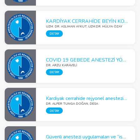
KARDİYAK CERRAHİDE BEYİN KORUMA VE NÖROMONİTORİZASYON
UZM. DR. ASLIHAN AYKUT, UZM.DR. HÜLYA ÖZAY
DETAY
COVID 19 GEBEDE ANESTEZİ YÖNETİMİ
DR. ARZU KARAVELİ
DETAY
Kardiyak cerrahide rejyonel anestezi uygulamaları, neler değişiyor?
DR. ALPER TUNGA DOĞAN, DESA
DETAY
Güvenli anestezi uygulamaları ve “isviçre peyniri” modeli