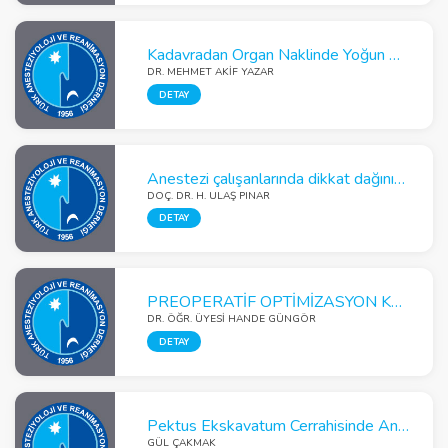
Kadavradan Organ Naklinde Yoğun Bakım Hemşirelerinin İsteklilik ve Algı Tutumlarını İyileştirmede Farklı Bir Eğitim Modeli: Aktif Hasta Katılımı
DR. MEHMET AKIF YAZAR
DETAY
Anestezi çalışanlarında dikkat dağınıklığına neden olan faktörler
DOÇ. DR. H. ULAŞ PINAR
DETAY
PREOPERATİF OPTİMİZASYON Küçük Şeyler BÜYÜK FARKLAR
DR. ÖĞR. ÜYESI HANDE GÜNGÖR
DETAY
Pektus Ekskavatum Cerrahisinde Anestezi ve Ağrı Yönetimi
GÜL ÇAKMAK