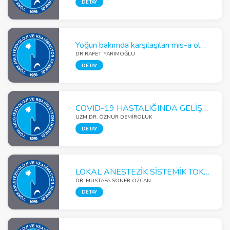
DETAY
Yoğun bakımda karşılaşılan mıs-a olgusu
DR RAFET YARIMOĞLU
DETAY
COVID-19 HASTALIĞINDA GELİŞTİRİLEN PROGNOSTİK SKORLAMA MODELLERİNDEN CALL, CANPT VE COVID-GRAM SKORLARI
UZM DR. ÖZNUR DEMIROLUK
DETAY
LOKAL ANESTEZİK SİSTEMİK TOKSİSİTESİNDE ÜÇ BÖLMELİ PARENTERAL BESLENME SOLÜSYONU KULLANIMI
DR. MUSTAFA SONER ÖZCAN
DETAY