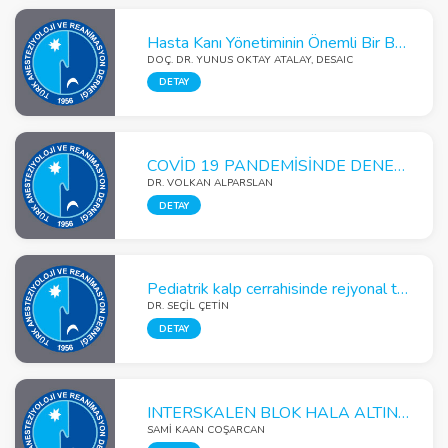
Hasta Kanı Yönetiminin Önemli Bir Basmağı Preoperatif Anemi
DOÇ. DR. YUNUS OKTAY ATALAY, DESAIC
DETAY
COVİD 19 PANDEMİSİNDE DENEYİMLERİM
DR. VOLKAN ALPARSLAN
DETAY
Pediatrik kalp cerrahisinde rejyonal teknikler
DR. SEÇIL ÇETIN
DETAY
INTERSKALEN BLOK HALA ALTIN STANDART MI ?
SAMİ KAAN COŞARCAN