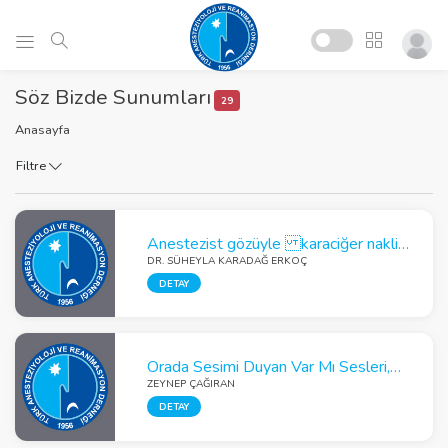
Söz Bizde Sunumları
29
Anasayfa
Filtre
Anestezist gözüyle karaciğer nakli planlanan hasta
DR. SÜHEYLA KARADAĞ ERKOÇ
DETAY
Orada Sesimi Duyan Var Mı Sesleri, Dışarıda Sirenler, İçimizde Sürekli Depremler Olmaktaydı:Covid-19 Pandemisi Sırasında Gerçekleşen 2020 Ege Denizi Depreminde Üniversitemize Başvuran Depremzedelerde Klinik Deneyimlerimiz
ZEYNEP ÇAĞIRAN
DETAY