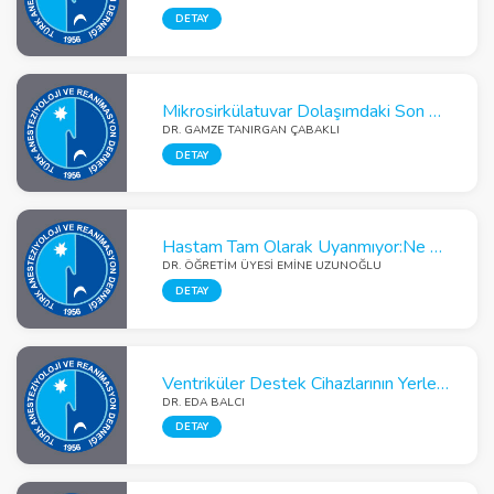
DETAY
Mikrosirkülatuvar Dolaşımdaki Son Gelişmeler
DR. GAMZE TANIRGAN ÇABAKLI
DETAY
Hastam Tam Olarak Uyanmıyor:Ne Oldu? Ne Yapmayalıyım?
DR. ÖĞRETIM ÜYESI EMINE UZUNOĞLU
DETAY
Ventriküler Destek Cihazlarının Yerleştirilmesinde Anestezi ve TransözEfageal ekokardiyografinin’nin Kritik Rolü
DR. EDA BALCI
DETAY