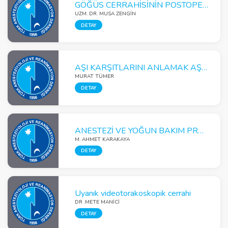
GÖĞÜS CERRAHİSİNİN POSTOPERATİF ANALJEZİSİ
UZM. DR. MUSA ZENGİN
DETAY
AŞI KARŞITLARINI ANLAMAK AŞI KARŞITLIĞINA ÇÖZÜM ÜRETMEK
MURAT TÜMER
DETAY
ANESTEZİ VE YOĞUN BAKIM PRATİĞİNDE ELASTOGRAFİ
M. AHMET KARAKAYA
DETAY
Uyanık videotorakoskopik cerrahi
DR .METE MANİCİ
DETAY