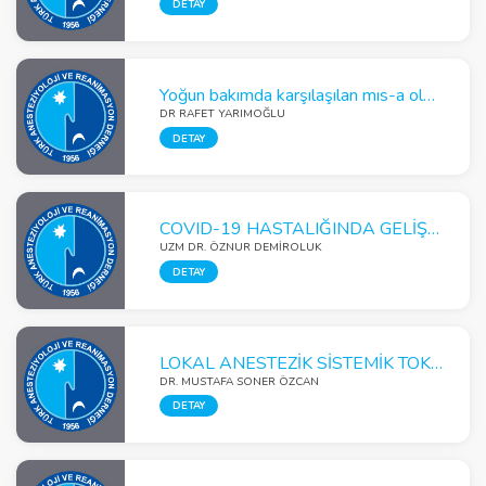
DETAY
Yoğun bakımda karşılaşılan mıs-a olgusu
DR RAFET YARIMOĞLU
DETAY
COVID-19 HASTALIĞINDA GELİŞTİRİLEN PROGNOSTİK SKORLAMA MODELLERİNDEN CALL, CANPT VE COVID-GRAM SKORLARI
UZM DR. ÖZNUR DEMIROLUK
DETAY
LOKAL ANESTEZİK SİSTEMİK TOKSİSİTESİNDE ÜÇ BÖLMELİ PARENTERAL BESLENME SOLÜSYONU KULLANIMI
DR. MUSTAFA SONER ÖZCAN
DETAY