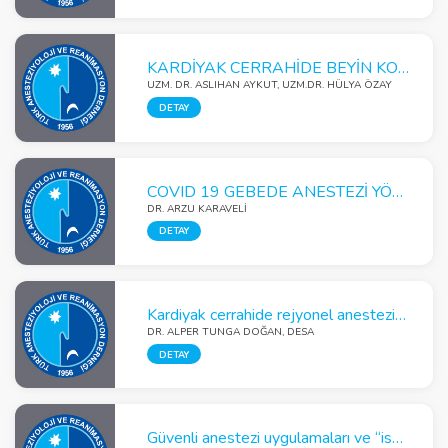
KARDİYAK CERRAHİDE BEYİN KORUMA VE NÖROMONİTORİZASYON
UZM. DR. ASLIHAN AYKUT, UZM.DR. HÜLYA ÖZAY
DETAY
COVID 19 GEBEDE ANESTEZİ YÖNETİMİ
DR. ARZU KARAVELİ
DETAY
Kardiyak cerrahide rejyonel anestezi uygulamaları, neler değişiyor?
DR. ALPER TUNGA DOĞAN, DESA
DETAY
Güvenli anestezi uygulamaları ve “isviçre peyniri” modeli