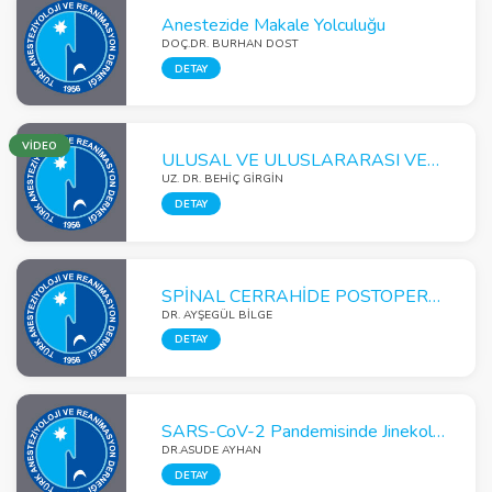
Anestezide Makale Yolculuğu
DOÇ.DR. BURHAN DOST
DETAY
VİDEO
ULUSAL VE ULUSLARARASI VERİLER EŞLİĞİNDE KARACİĞER NAKLİNİN PERİOPERATİF MONİTÖRİZASYONU ve HEMODİNAMİK YÖNETİMİ
UZ. DR. BEHİÇ GİRGİN
DETAY
SPİNAL CERRAHİDE POSTOPERATİF AĞRI YÖNETİMİ
DR. AYŞEGÜL BİLGE
DETAY
SARS-CoV-2 Pandemisinde Jinekolojik Onkoloji Ameliyatları Ertelenmeli mi?
DR.ASUDE AYHAN
DETAY