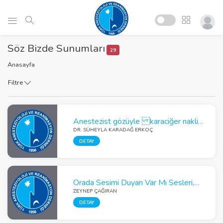
Söz Bizde Sunumları
29
Anasayfa
Filtre
Anestezist gözüyle karaciğer nakli planlanan hasta
DR. SÜHEYLA KARADAĞ ERKOÇ
DETAY
Orada Sesimi Duyan Var Mı Sesleri, Dışarıda Sirenler, İçimizde Sürekli Depremler Olmaktaydı:Covid-19 Pandemisi Sırasında Gerçekleşen 2020 Ege Denizi Depreminde Üniversitemize Başvuran Depremzedelerde Klinik Deneyimlerimiz
ZEYNEP ÇAĞIRAN
DETAY