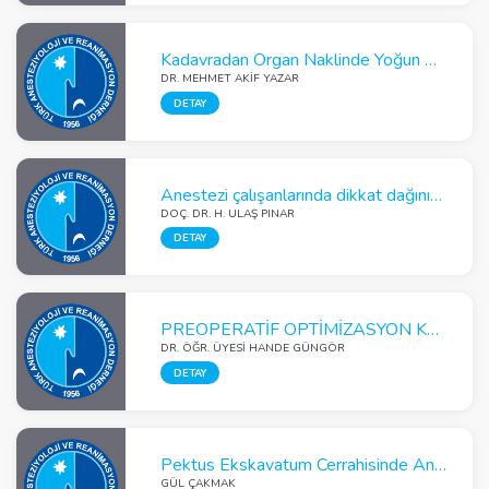
Kadavradan Organ Naklinde Yoğun Bakım Hemşirelerinin İsteklilik ve Algı Tutumlarını İyileştirmede Farklı Bir Eğitim Modeli: Aktif Hasta Katılımı
DR. MEHMET AKIF YAZAR
DETAY
Anestezi çalışanlarında dikkat dağınıklığına neden olan faktörler
DOÇ. DR. H. ULAŞ PINAR
DETAY
PREOPERATİF OPTİMİZASYON Küçük Şeyler BÜYÜK FARKLAR
DR. ÖĞR. ÜYESI HANDE GÜNGÖR
DETAY
Pektus Ekskavatum Cerrahisinde Anestezi ve Ağrı Yönetimi
GÜL ÇAKMAK