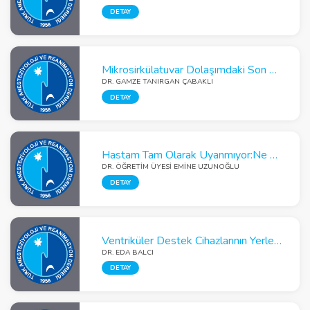
DETAY
Mikrosirkülatuvar Dolaşımdaki Son Gelişmeler
DR. GAMZE TANIRGAN ÇABAKLI
DETAY
Hastam Tam Olarak Uyanmıyor:Ne Oldu? Ne Yapmayalıyım?
DR. ÖĞRETIM ÜYESI EMINE UZUNOĞLU
DETAY
Ventriküler Destek Cihazlarının Yerleştirilmesinde Anestezi ve TransözEfageal ekokardiyografinin’nin Kritik Rolü
DR. EDA BALCI
DETAY