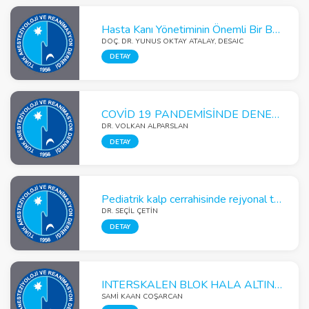
Hasta Kanı Yönetiminin Önemli Bir Basmağı Preoperatif Anemi
DOÇ. DR. YUNUS OKTAY ATALAY, DESAIC
DETAY
COVİD 19 PANDEMİSİNDE DENEYİMLERİM
DR. VOLKAN ALPARSLAN
DETAY
Pediatrik kalp cerrahisinde rejyonal teknikler
DR. SEÇIL ÇETIN
DETAY
INTERSKALEN BLOK HALA ALTIN STANDART MI ?
SAMİ KAAN COŞARCAN