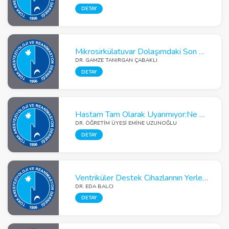
DETAY
Mikrosirkülatuvar Dolaşımdaki Son Gelişmeler
DR. GAMZE TANIRGAN ÇABAKLI
DETAY
Hastam Tam Olarak Uyanmıyor:Ne Oldu? Ne Yapmayalıyım?
DR. ÖĞRETIM ÜYESI EMINE UZUNOĞLU
DETAY
Ventriküler Destek Cihazlarının Yerleştirilmesinde Anestezi ve TransözEfageal ekokardiyografinin’nin Kritik Rolü
DR. EDA BALCI
DETAY