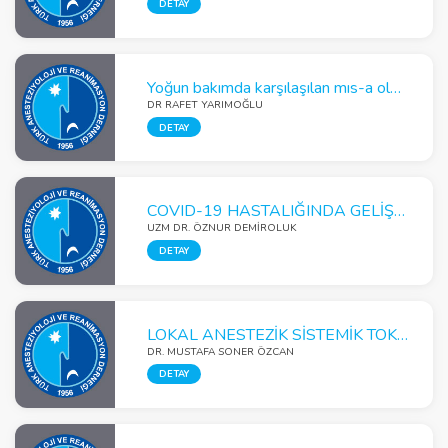
DETAY
Yoğun bakımda karşılaşılan mıs-a olgusu
DR RAFET YARIMOĞLU
DETAY
COVID-19 HASTALIĞINDA GELİŞTİRİLEN PROGNOSTİK SKORLAMA MODELLERİNDEN CALL, CANPT VE COVID-GRAM SKORLARI
UZM DR. ÖZNUR DEMIROLUK
DETAY
LOKAL ANESTEZİK SİSTEMİK TOKSİSİTESİNDE ÜÇ BÖLMELİ PARENTERAL BESLENME SOLÜSYONU KULLANIMI
DR. MUSTAFA SONER ÖZCAN
DETAY