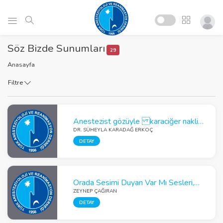
Söz Bizde Sunumları
29
Anasayfa
Filtre
Anestezist gözüyle karaciğer nakli planlanan hasta
DR. SÜHEYLA KARADAĞ ERKOÇ
DETAY
Orada Sesimi Duyan Var Mı Sesleri, Dışarıda Sirenler, İçimizde Sürekli Depremler Olmaktaydı:Covid-19 Pandemisi Sırasında Gerçekleşen 2020 Ege Denizi Depreminde Üniversitemize Başvuran Depremzedelerde Klinik Deneyimlerimiz
ZEYNEP ÇAĞIRAN
DETAY