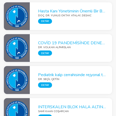
Hasta Kanı Yönetiminin Önemli Bir Basmağı Preoperatif Anemi
DOÇ. DR. YUNUS OKTAY ATALAY, DESAIC
DETAY
COVİD 19 PANDEMİSİNDE DENEYİMLERİM
DR. VOLKAN ALPARSLAN
DETAY
Pediatrik kalp cerrahisinde rejyonal teknikler
DR. SEÇIL ÇETIN
DETAY
INTERSKALEN BLOK HALA ALTIN STANDART MI ?
SAMİ KAAN COŞARCAN