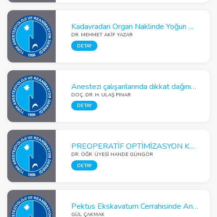
Kadavradan Organ Naklinde Yoğun Bakım Hemşirelerinin İsteklilik ve Algı Tutumlarını İyileştirmede Farklı Bir Eğitim Modeli: Aktif Hasta Katılımı
DR. MEHMET AKIF YAZAR
DETAY
Anestezi çalışanlarında dikkat dağınıklığına neden olan faktörler
DOÇ. DR. H. ULAŞ PINAR
DETAY
PREOPERATİF OPTİMİZASYON Küçük Şeyler BÜYÜK FARKLAR
DR. ÖĞR. ÜYESI HANDE GÜNGÖR
DETAY
Pektus Ekskavatum Cerrahisinde Anestezi ve Ağrı Yönetimi
GÜL ÇAKMAK