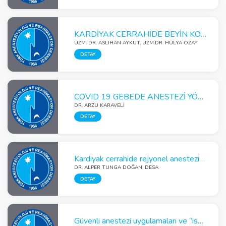
KARDİYAK CERRAHİDE BEYİN KORUMA VE NÖROMONİTORİZASYON
UZM. DR. ASLIHAN AYKUT, UZM.DR. HÜLYA ÖZAY
DETAY
COVID 19 GEBEDE ANESTEZİ YÖNETİMİ
DR. ARZU KARAVELİ
DETAY
Kardiyak cerrahide rejyonel anestezi uygulamaları, neler değişiyor?
DR. ALPER TUNGA DOĞAN, DESA
DETAY
Güvenli anestezi uygulamaları ve “isviçre peyniri” modeli