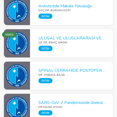
Anestezide Makale Yolculuğu
DOÇ.DR. BURHAN DOST
DETAY
VİDEO
ULUSAL VE ULUSLARARASI VERİLER EŞLİĞİNDE KARACİĞER NAKLİNİN PERİOPERATİF MONİTÖRİZASYONU ve HEMODİNAMİK YÖNETİMİ
UZ. DR. BEHİÇ GİRGİN
DETAY
SPİNAL CERRAHİDE POSTOPERATİF AĞRI YÖNETİMİ
DR. AYŞEGÜL BİLGE
DETAY
SARS-CoV-2 Pandemisinde Jinekolojik Onkoloji Ameliyatları Ertelenmeli mi?
DR.ASUDE AYHAN
DETAY