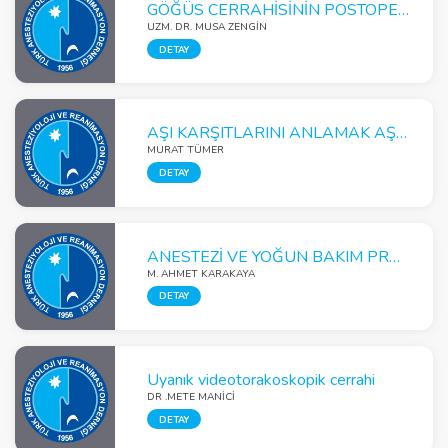
GÖĞÜS CERRAHİSİNİN POSTOPERATİF ANALJEZİSİ
UZM. DR. MUSA ZENGİN
DETAY
AŞI KARŞITLARINI ANLAMAK AŞI KARŞITLIĞINA ÇÖZÜM ÜRETMEK
MURAT TÜMER
DETAY
ANESTEZİ VE YOĞUN BAKIM PRATİĞİNDE ELASTOGRAFİ
M. AHMET KARAKAYA
DETAY
Uyanık videotorakoskopik cerrahi
DR .METE MANİCİ
DETAY