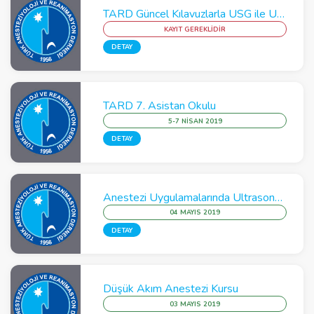
TARD Güncel Kılavuzlarla USG ile Uygulamalı Akut Ağrı Yönetimi - Postoperatif Analjezi Kursu - Gaziantep
KAYIT GEREKLİDİR
DETAY
TARD 7. Asistan Okulu
5-7 NISAN 2019
DETAY
Anestezi Uygulamalarında Ultrasonografi Kursu
04 MAYIS 2019
DETAY
Düşük Akım Anestezi Kursu
03 MAYIS 2019