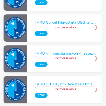
DETAY
TARD Güncel Kılavuzlarla USG ile Uygulamalı Akut Ağrı Yönetimi - Postoperatif Analjezi Kursu - Konya
KAYIT GEREKLİDİR
DETAY
TARD VI. Transplantasyon Anestezisi Kursu
KAYIT GEREKLİDİR
DETAY
TARD 1. Pediyatrik Anestezi Uzman Okulu (PAUO)
KAYIT GEREKLİDİR
DETAY