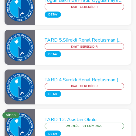
Yoğun Bakımda Pratik Uygulamaya Yönelik Kardiyak Pulmoner Diyafragmatik USG Kursu
KAYIT GEREKLİDİR
DETAY
TARD 5.Sürekli Renal Replasman (CRRT) Kursu - İstanbul
KAYIT GEREKLİDİR
DETAY
TARD 4.Sürekli Renal Replasman (CRRT) Kursu - Sakarya
KAYIT GEREKLİDİR
DETAY
VİDEO
TARD 13. Asistan Okulu
29 EYLÜL – 01 EKIM 2023
DETAY