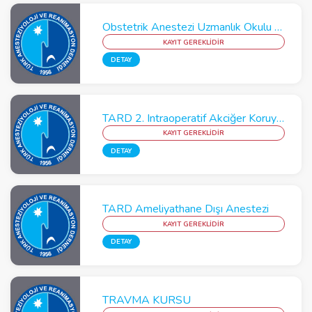
Obstetrik Anestezi Uzmanlık Okulu (OAUO)
KAYIT GEREKLİDİR
DETAY
TARD 2. Intraoperatif Akciğer Koruyucu Mekanik Ventilasyon Yönetimi Kursu
KAYIT GEREKLİDİR
DETAY
TARD Ameliyathane Dışı Anestezi
KAYIT GEREKLİDİR
DETAY
TRAVMA KURSU