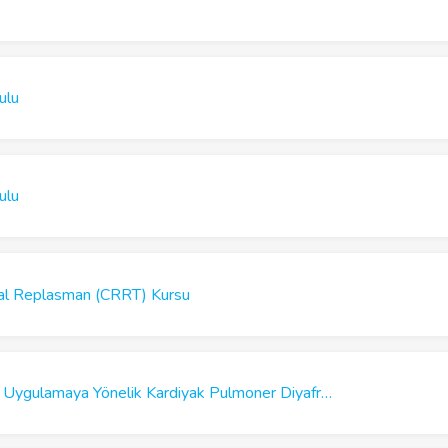
ulu
ulu
al Replasman (CRRT) Kursu
Yoğun Bakımda Pratik Uygulamaya Yönelik Kardiyak Pulmoner Diyafragmatik USG Kursu