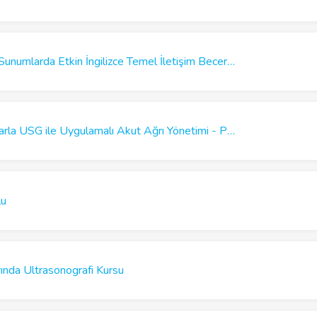
Yüz Yüze ve Çevrimiçi Sunumlarda Etkin İngilizce Temel İletişim Becerileri Kursu
TARD Güncel Kılavuzlarla USG ile Uygulamalı Akut Ağrı Yönetimi - Postoperatif Analjezi Kursu - Gaziantep
lu
ında Ultrasonografi Kursu