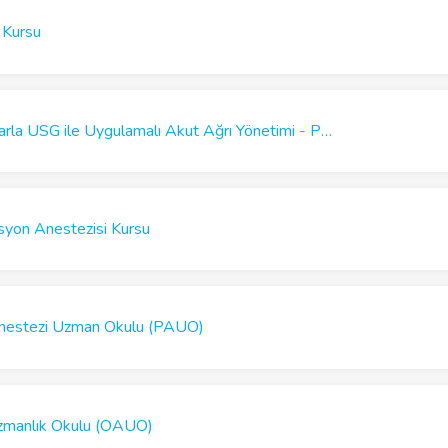
 Kursu
TARD Güncel Kılavuzlarla USG ile Uygulamalı Akut Ağrı Yönetimi - Postoperatif Analjezi Kursu - Konya
syon Anestezisi Kursu
Anestezi Uzman Okulu (PAUO)
Uzmanlık Okulu (OAUO)