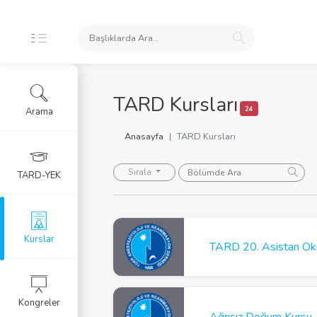
İKLERİ
TARD Kursları
24
Arama
ursları
Anasayfa
TARD Kursları
 Arşivi
Sırala
TARD-YEK
rlar
Eğitim Kursu
Kurslar
TARD 20. Asistan Ok
RGU
Kongreler
LERİ
Ağrısız Doğum Kursu