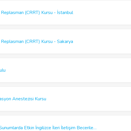
 Replasman (CRRT) Kursu - İstanbul
 Replasman (CRRT) Kursu - Sakarya
ulu
asyon Anestezisi Kursu
Yüz Yüze ve Çevrimiçi Sunumlarda Etkin İngilizce İleri İletişim Becerileri Kursu