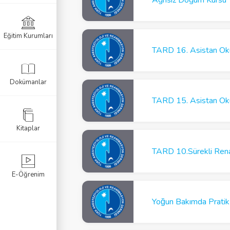
Eğitim Kurumları
k Sınavı
TARD 16. Asistan Ok
Sınavı
Dokümanlar
navı
TARD 15. Asistan Ok
Kitaplar
TARD 10.Sürekli Ren
E-Öğrenim