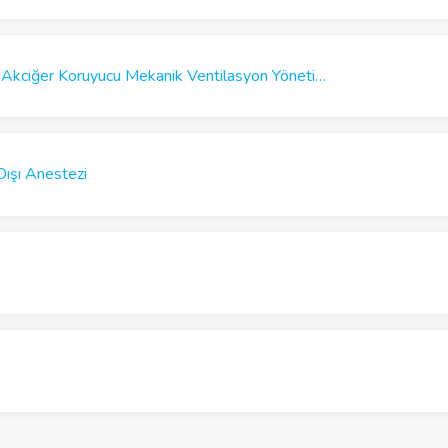
TARD 2. Intraoperatif Akciğer Koruyucu Mekanik Ventilasyon Yönetimi Kursu
ışı Anestezi