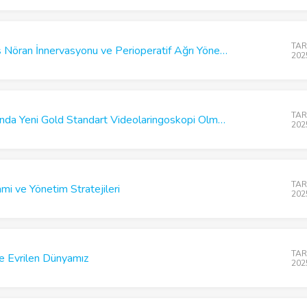
TARD
Klavikulanın Kompleks Nöran İnnervasyonu ve Perioperatif Ağrı Yönetimi
202
TARD
Pro & Con; Entübasyonda Yeni Gold Standart Videolaringoskopi Olmalı mıdır?
202
TARD
i ve Yönetim Stratejileri
202
TARD
le Evrilen Dünyamız
202