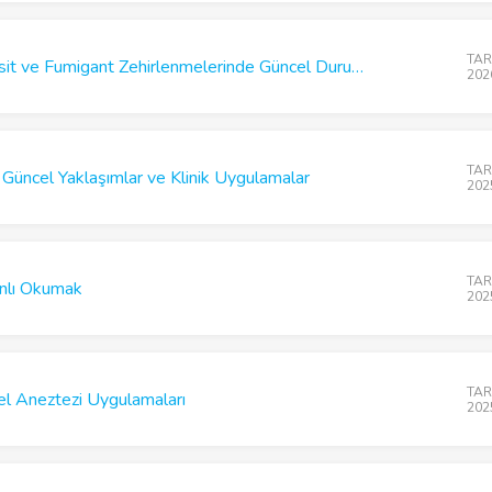
TARD
Sessiz Katiller - Pestisit ve Fumigant Zehirlenmelerinde Güncel Durum ve Yönetim
202
TARD
 Güncel Yaklaşımlar ve Klinik Uygulamalar
202
TARD
nlı Okumak
202
TARD
el Aneztezi Uygulamaları
202