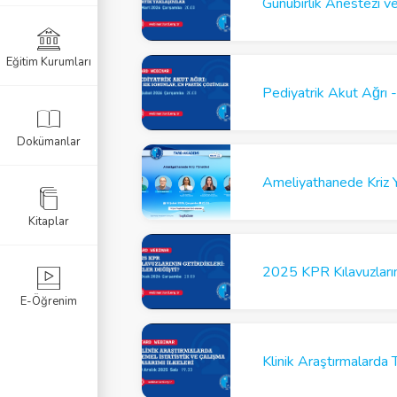
Günübirlik Anestezi 
Eğitim Kurumları
k Sınavı
Pediyatrik Akut Ağrı -
Sınavı
Dokümanlar
navı
Ameliyathanede Kriz 
Kitaplar
2025 KPR Kılavuzlarını
E-Öğrenim
Klinik Araştırmalarda 