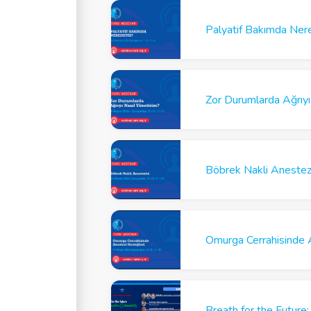
Palyatif Bakımda Ner
Zor Durumlarda Ağrıyı
Böbrek Nakli Anestez
Omurga Cerrahisinde A
Breath for the Future: