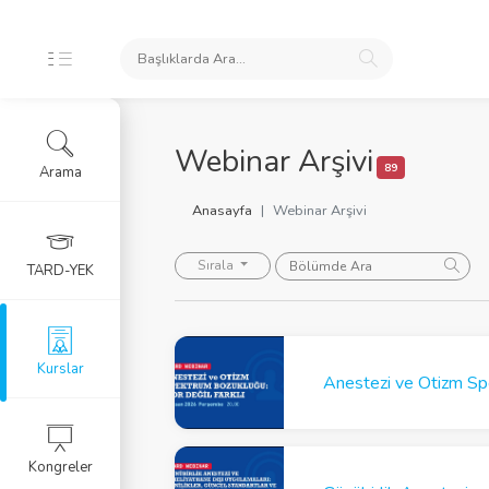
İKLERİ
Webinar Arşivi
89
Arama
ursları
Anasayfa
Webinar Arşivi
 Arşivi
Sırala
TARD-YEK
rlar
Eğitim Kursu
Kurslar
Anestezi ve Otizm Spe
RGU
Kongreler
LERİ