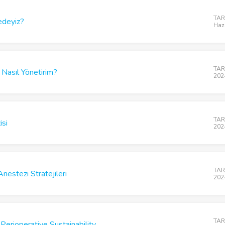
TARD
edeyiz?
Haz
TARD
 Nasıl Yönetirim?
202
TARD
isi
202
TARD
nestezi Stratejileri
202
TARD
 Perioperative Sustainability