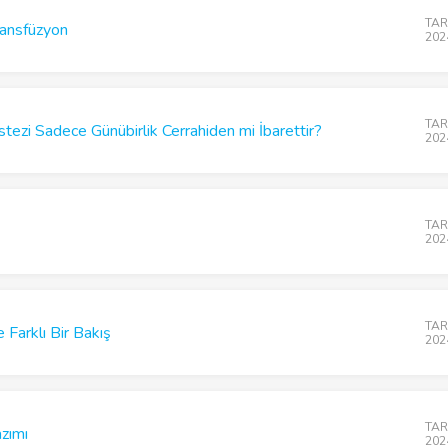
TARD
ansfüzyon
202
TARD
tezi Sadece Günübirlik Cerrahiden mi İbarettir?
202
TARD
202
TARD
 Farklı Bir Bakış
202
TARD
azımı
202