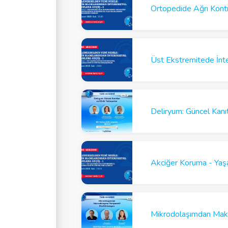
Üst Ekstremitede İnter
Deliryum: Güncel Kanıt
Akciğer Koruma - Yaşa
Mikrodolaşımdan Makr