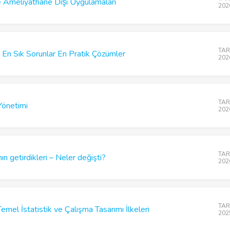
ve Ameliyathane Dışı Uygulamaları
202
TARD
 En Sık Sorunlar En Pratik Çözümler
202
TARD
Yönetimi
202
TARD
n getirdikleri – Neler değişti?
202
TARD
Temel İstatistik ve Çalışma Tasarımı İlkeleri
202