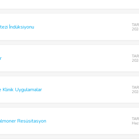
TARD
ezi İndüksiyonu
202
TARD
r
202
TARD
 Klinik Uygulamalar
202
TARD
pulmoner Resüsitasyon
Haz