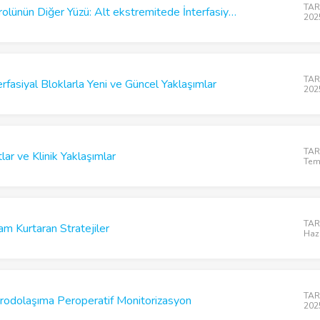
TARD
Ortopedide Ağrı Kontrolünün Diğer Yüzü: Alt ekstremitede İnterfasiyal Plan Bloklarının Der. Analizi
202
TARD
fasiyal Bloklarla Yeni ve Güncel Yaklaşımlar
202
TARD
lar ve Klinik Yaklaşımlar
Tem
TARD
m Kurtaran Stratejiler
Haz
TARD
odolaşıma Peroperatif Monitorizasyon
202