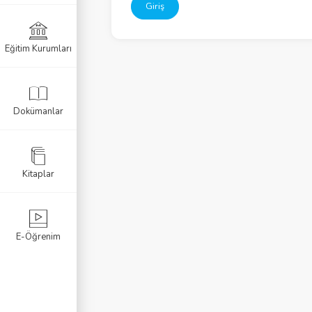
Giriş
Eğitim Kurumları
k Sınavı
Sınavı
Dokümanlar
navı
Kitaplar
E-Öğrenim