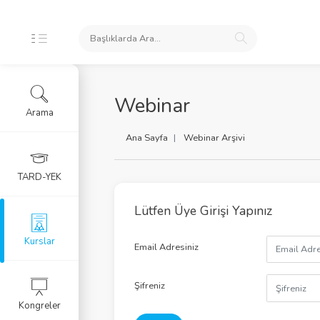
İKLERİ
Webinar
Arama
ursları
Ana Sayfa
Webinar Arşivi
 Arşivi
TARD-YEK
rlar
Lütfen Üye Girişi Yapınız
Eğitim Kursu
Kurslar
Email Adresiniz
RGU
Şifreniz
Kongreler
LERİ