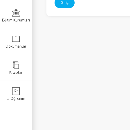
Giriş
Eğitim Kurumları
k Sınavı
Sınavı
Dokümanlar
navı
Kitaplar
E-Öğrenim