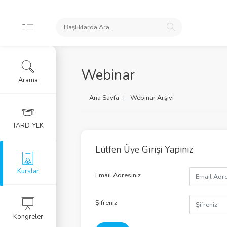
İKLERİ
Webinar
Arama
ursları
Ana Sayfa
Webinar Arşivi
 Arşivi
TARD-YEK
rlar
Lütfen Üye Girişi Yapınız
Eğitim Kursu
Kurslar
Email Adresiniz
RGU
Şifreniz
Kongreler
LERİ