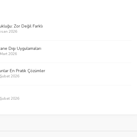
luğu: Zor Değil Farklı
Nisan 2026
hane Dışı Uygulamaları
 Mart 2026
nlar En Pratik Çözümler
5 Şubat 2026
8 Şubat 2026
ri – Neler değişti?
1 Ocak 2026