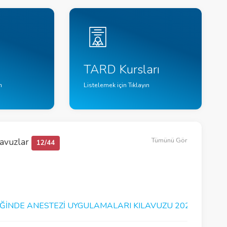
TARD Kursları
n
Listelemek için Tıklayın
lavuzlar
Tümünü Gör
12/44
IĞINDE ANESTEZI UYGULAMALARI KILAVUZU 2026