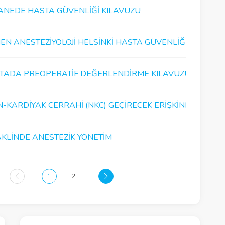
ANEDE HASTA GÜVENLIĞI KILAVUZU
N ANESTEZIYOLOJI HELSINKI HASTA GÜVENLIĞI 2020 YIL..
TADA PREOPERATIF DEĞERLENDIRME KILAVUZU
N-KARDIYAK CERRAHI (NKC) GEÇIRECEK ERIŞKINLERIN PR..
KLINDE ANESTEZIK YÖNETIM
1
2