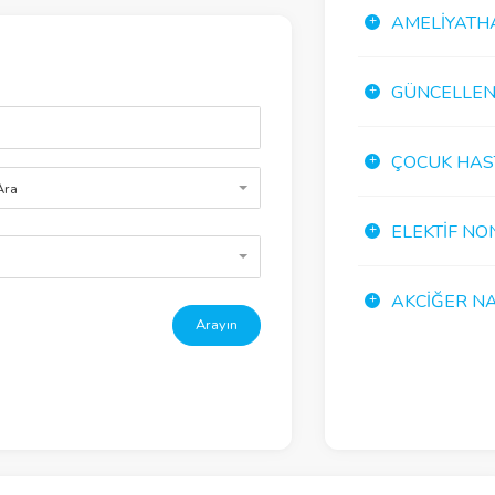
AMELIYATH
GÜNCELLENE
ÇOCUK HAS
Ara
ELEKTIF NO
AKCIĞER NA
Arayın