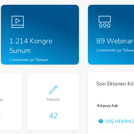
1.214 Kongre
89 Webinar
Sunum
Listelemek için Tıklayı
Listelemek için Tıklayın
Son Eklenen Kı
ap
Makale
Kılavuz
Kılavuz Adı
2
42
44
DIŞ HEKIML